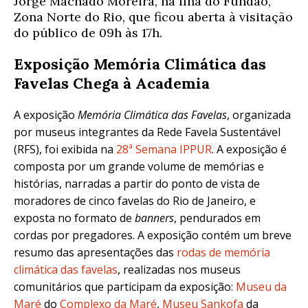
Jorge Machado Moreira, na Ilha do Fundão,
Zona Norte do Rio, que ficou aberta à visitação
do público de 09h às 17h.
Exposição Memória Climática das
Favelas Chega à Academia
A exposição
Memória Climática das Favelas
, organizada
por museus integrantes da Rede Favela Sustentável
(RFS), foi exibida na
28ª Semana IPPUR
. A exposição é
composta por um grande volume de memórias e
histórias, narradas a partir do ponto de vista de
moradores de cinco favelas do Rio de Janeiro, e
exposta no formato de
banners
, pendurados em
cordas por pregadores. A exposição contém um breve
resumo das apresentações das
rodas de memória
climática das favelas
, realizadas nos museus
comunitários que participam da exposição:
Museu da
Maré
do
Complexo da Maré
,
Museu Sankofa
da