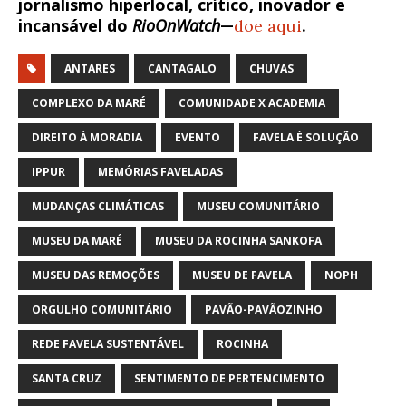
jornalismo hiperlocal, crítico, inovador e
incansável do
RioOnWatch
—
doe aqui
.
ANTARES
CANTAGALO
CHUVAS
COMPLEXO DA MARÉ
COMUNIDADE X ACADEMIA
DIREITO À MORADIA
EVENTO
FAVELA É SOLUÇÃO
IPPUR
MEMÓRIAS FAVELADAS
MUDANÇAS CLIMÁTICAS
MUSEU COMUNITÁRIO
MUSEU DA MARÉ
MUSEU DA ROCINHA SANKOFA
MUSEU DAS REMOÇÕES
MUSEU DE FAVELA
NOPH
ORGULHO COMUNITÁRIO
PAVÃO-PAVÃOZINHO
REDE FAVELA SUSTENTÁVEL
ROCINHA
SANTA CRUZ
SENTIMENTO DE PERTENCIMENTO