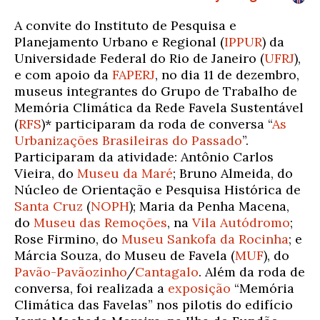
A convite do
Instituto de Pesquisa e
Planejamento Urbano e Regional
(
IPPUR
) da
Universidade Federal do Rio de Janeiro (
UFRJ
),
e com apoio da
FAPERJ
, no dia 11 de dezembro,
museus integrantes do Grupo de Trabalho de
Memória Climática da
Rede Favela Sustentável
(
RFS
)* participaram da roda de conversa “
As
Urbanizações Brasileiras do Passado
”.
Participaram da atividade: Antônio Carlos
Vieira, do
Museu da Maré
; Bruno Almeida, do
Núcleo de Orientação e Pesquisa Histórica de
Santa Cruz
(
NOPH
)
; Maria da Penha Macena,
do
Museu das Remoções
, na
Vila Autódromo
;
Rose Firmino, do
Museu Sankofa da Rocinha
; e
Márcia Souza, do
Museu de Favela (
MUF
),
do
Pavão-Pavãozinho
/
Cantagalo
. Além da roda de
conversa, foi realizada a
exposição
“Memória
Climática das Favelas”
nos pilotis do edifício