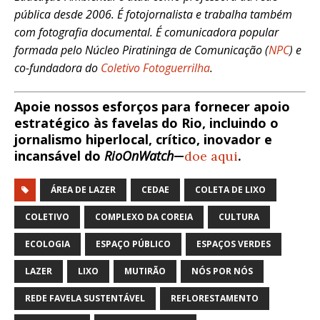
pública desde 2006. É fotojornalista e trabalha também
com fotografia documental. É comunicadora popular
formada pelo Núcleo Piratininga de Comunicação (
NPC
) e
co-fundadora do
Coletivo Fotoguerrilha
.
Apoie nossos esforços para fornecer apoio
estratégico às favelas do Rio, incluindo o
jornalismo hiperlocal, crítico, inovador e
incansável do
RioOnWatch
—
doe aqui
.
ÁREA DE LAZER
CEDAE
COLETA DE LIXO
COLETIVO
COMPLEXO DA COREIA
CULTURA
ECOLOGIA
ESPAÇO PÚBLICO
ESPAÇOS VERDES
LAZER
LIXO
MUTIRÃO
NÓS POR NÓS
REDE FAVELA SUSTENTÁVEL
REFLORESTAMENTO