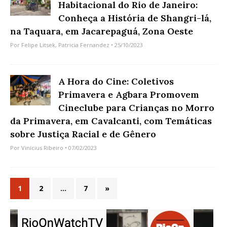
Habitacional do Rio de Janeiro:
Conheça a História de Shangri-lá,
na Taquara, em Jacarepaguá, Zona Oeste
Por
Felipe Litsek
,
Patricia Fernandez
• 25/10/2023
A Hora do Cine: Coletivos
Primavera e Agbara Promovem
Cineclube para Crianças no Morro
da Primavera, em Cavalcanti, com Temáticas
sobre Justiça Racial e de Gênero
Por
Vinícius Ribeiro
• 07/02/2023
1
2
…
7
»