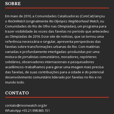
SOBRE
Em maio de 2010, a
Comunidades Catalisadoras
(ComCat) lançou
o
RioOnWatch
(originalmente
Ri
o Olympics Neighborhood Watch
, ou
Comunidades do Rio de Olho nas Olimpíadas), um programa para
trazer visibilidade às vozes das favelas no período que antecedeu
as Olimpíadas de 2016. Esse site de notícias, que se tornou uma
referência necessária e singular, apresenta perspectivas das
favelas sobre transformações urbanas do Rio. Com matérias
variadas e profundamente interligadas–produzidas por uma
mistura de jornalistas comunitários, moradores, repórteres
solidários, observadores internacionais e pesquisadores
acadêmicos–trabalhamos para gerar uma imagem mais precisa
das favelas, de suas contribuições para a cidade e do potencial
desenvolvimento comunitário liderado por favelas no Rio e no
mundo todo.
CONTATO
contato@rioonwatch.org.br
WhatsApp +55.21.998.865.151