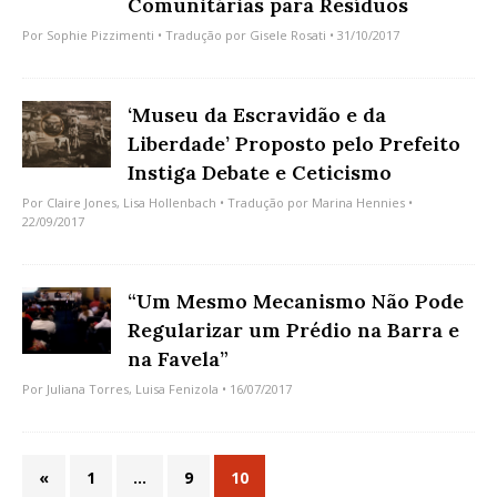
Comunitárias para Resíduos
Por
Sophie Pizzimenti
• Tradução por
Gisele Rosati
• 31/10/2017
‘Museu da Escravidão e da
Liberdade’ Proposto pelo Prefeito
Instiga Debate e Ceticismo
Por
Claire Jones
,
Lisa Hollenbach
• Tradução por
Marina Hennies
•
22/09/2017
“Um Mesmo Mecanismo Não Pode
Regularizar um Prédio na Barra e
na Favela”
Por
Juliana Torres
,
Luisa Fenizola
• 16/07/2017
«
1
…
9
10