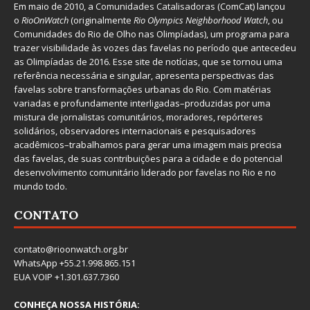
Em maio de 2010, a
Comunidades Catalisadoras
(ComCat) lançou
o
RioOnWatch
(originalmente
Ri
o Olympics Neighborhood Watch
, ou
Comunidades do Rio de Olho nas Olimpíadas), um programa para
trazer visibilidade às vozes das favelas no período que antecedeu
as Olimpíadas de 2016. Esse site de notícias, que se tornou uma
referência necessária e singular, apresenta perspectivas das
favelas sobre transformações urbanas do Rio. Com matérias
variadas e profundamente interligadas–produzidas por uma
mistura de jornalistas comunitários, moradores, repórteres
solidários, observadores internacionais e pesquisadores
acadêmicos–trabalhamos para gerar uma imagem mais precisa
das favelas, de suas contribuições para a cidade e do potencial
desenvolvimento comunitário liderado por favelas no Rio e no
mundo todo.
CONTATO
contato@rioonwatch.org.br
WhatsApp +55.21.998.865.151
EUA VOIP +1.301.637.7360
CONHEÇA NOSSA HISTÓRIA: