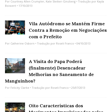
Por
Courtney Allen Crumpler
,
Kate Steiker-Ginzberg
• Tradução por
Kayla
Boisvert
• 17/10/2013
Vila Autódromo se Mantém Firme
Contra a Remoção em Negociações
com o Prefeito
Por
Catherine Osborn
• Tradução por
Roseli Franco
• 04/10/2013
A Visita do Papa Poderá
(finalmente) Desencadear
Melhorias no Saneamento de
Manguinhos?
Por
Felicity Clarke
• Tradução por
Roseli Franco
• 25/07/2013
Oito Características dos