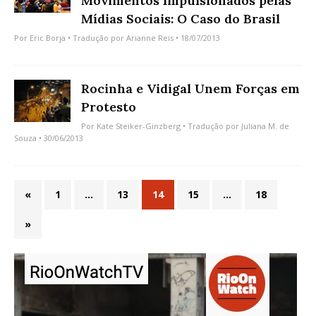
Movimentos Impulsionados pelas
Mídias Sociais: O Caso do Brasil
Por
Eric Borja
• Tradução por
Arianne Reis
• 18/07/2013
Rocinha e Vidigal Unem Forças em
Protesto
Por
Kate Steiker-Ginzberg
• Tradução por
Juliana M. de
Souza
• 30/06/2013
«
1
…
13
14
15
…
18
»