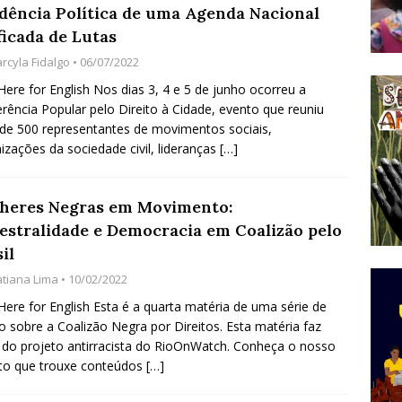
idência Política de uma Agenda Nacional
do Começou com uma Praça em Ramos [OPINIÃO]
ficada de Lutas
rcyla Fidalgo
• 06/07/2022
tirão Agroecológico com os Povos das Águas Reúne
 Here for English Nos dias 3, 4 e 5 de junho ocorreu a
rência Popular pelo Direito à Cidade, evento que reuniu
lantio e Inauguração da Feira da Praia do Remanso
de 500 representantes de movimentos sociais,
COBERTURA DE EVENTOS
izações da sociedade civil, lideranças
[…]
ens Fluminenses, Cronicamente Abandonados,
heres Negras em Movimento:
sórcio Nova Via Mobilidade 10 Anos Após Rio2016
estralidade e Democracia em Coalizão pelo
O
il
atiana Lima
• 10/02/2022
 Here for English Esta é a quarta matéria de uma série de
o sobre a Coalizão Negra por Direitos. Esta matéria faz
 do projeto antirracista do RioOnWatch. Conheça o nosso
to que trouxe conteúdos
[…]