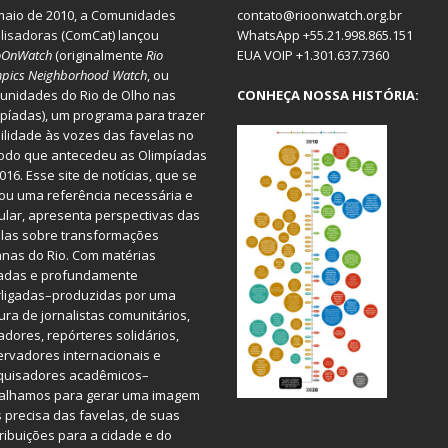
aio de 2010, a
Comunidades
contato@rioonwatch.org.br
lisadoras
(ComCat) lançou
WhatsApp +55.21.998.865.151
oOnWatch
(originalmente
Ri
o
EUA VOIP +1.301.637.7360
pics Neighborhood Watch
, ou
nidades do Rio de Olho nas
CONHEÇA NOSSA HISTÓRIA:
píadas), um programa para trazer
bilidade às vozes das favelas no
odo que antecedeu as Olimpíadas
016. Esse site de notícias, que se
ou uma referência necessária e
ular, apresenta perspectivas das
las sobre transformações
nas do Rio. Com matérias
iadas e profundamente
rligadas–produzidas por uma
ura de jornalistas comunitários,
dores, repórteres solidários,
rvadores internacionais e
quisadores acadêmicos–
balhamos para gerar uma imagem
 precisa das favelas, de suas
ribuições para a cidade e do