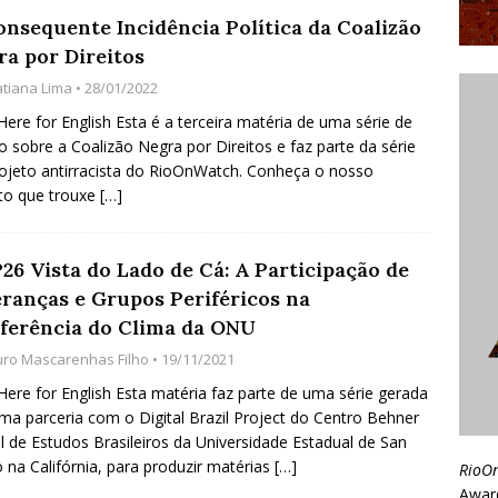
onsequente Incidência Política da Coalizão
ra por Direitos
atiana Lima
• 28/01/2022
 Here for English Esta é a terceira matéria de uma série de
o sobre a Coalizão Negra por Direitos e faz parte da série
ojeto antirracista do RioOnWatch. Conheça o nosso
to que trouxe
[…]
26 Vista do Lado de Cá: A Participação de
eranças e Grupos Periféricos na
ferência do Clima da ONU
uro Mascarenhas Filho
• 19/11/2021
 Here for English Esta matéria faz parte de uma série gerada
ma parceria com o Digital Brazil Project do Centro Behner
el de Estudos Brasileiros da Universidade Estadual de San
 na Califórnia, para produzir matérias
[…]
RioO
Awar