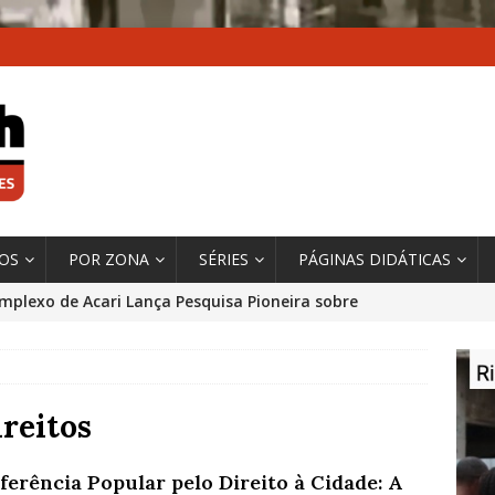
XOS
POR ZONA
SÉRIES
PÁGINAS DIDÁTICAS
mplexo de Acari Lança Pesquisa Pioneira sobre
chentes na Comunidade
DADOS E PESQUISA
 Contexto da Ultrapassagem Climática, ‘As Cidades
 o Fogo que Impulsionam a Mudança de que
reitos
rma Autora Coordenadora Principal de Relatório
ferência Popular pelo Direito à Cidade: A
 Sobre Cidades
*DESTAQUE