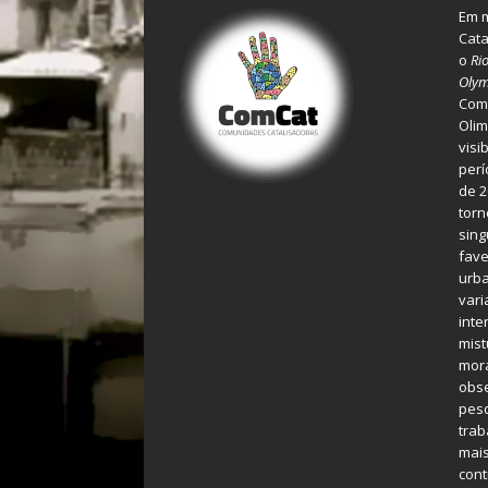
Em m
Cata
o
Ri
Olym
Comu
Olim
visi
perí
de 2
torn
sing
fave
urba
var
inte
mist
mora
obse
pes
tra
mais
cont