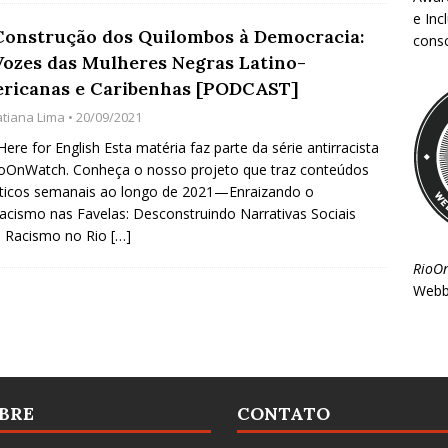
e Inc
Construção dos Quilombos à Democracia:
consc
Vozes das Mulheres Negras Latino-
ricanas e Caribenhas [PODCAST]
atiana Lima
• 20/09/2021
 Here for English Esta matéria faz parte da série antirracista
oOnWatch. Conheça o nosso projeto que traz conteúdos
ticos semanais ao longo de 2021—Enraizando o
racismo nas Favelas: Desconstruindo Narrativas Sociais
e Racismo no Rio
[…]
RioO
Webb
BRE
CONTATO