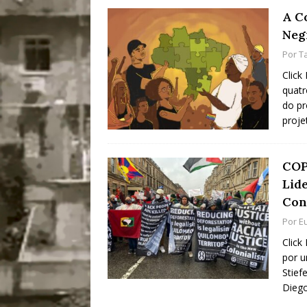
A C
Neg
Por
T
Click
quatr
do pr
proje
COP
Lid
Con
Por
E
Click
por u
Stief
Diego