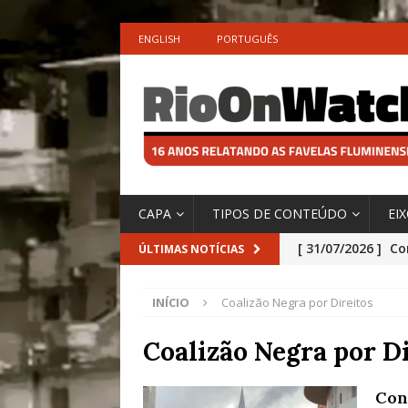
ENGLISH
PORTUGUÊS
CAPA
TIPOS DE CONTEÚDO
EI
[ 31/07/2026 ]
Co
ÚLTIMAS NOTÍCIAS
Impactos das En
INÍCIO
Coalizão Negra por Direitos
[ 29/07/2026 ]
No
São o Cadinho e
Coalizão Negra por Di
Precisamos’, Afi
Con
Especial do IPCC