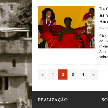
Da 
As 
Ame
Por
T
Click
do Ri
midiá
Antir
sobr
«
1
2
3
4
»
REALIZAÇÃO
SO