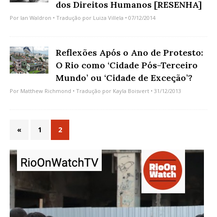
dos Direitos Humanos [RESENHA]
Por
Ian Waldron
• Tradução por
Luiza Villela
• 07/12/2014
Reflexões Após o Ano de Protesto:
O Rio como ‘Cidade Pós-Terceiro
Mundo’ ou ‘Cidade de Exceção’?
Por
Matthew Richmond
• Tradução por
Kayla Boisvert
• 31/12/2013
«
1
2