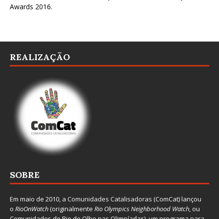
Awards 2016
.
REALIZAÇÃO
SOBRE
Em maio de 2010, a
Comunidades Catalisadoras
(ComCat) lançou
o
RioOnWatch
(originalmente
Ri
o Olympics Neighborhood Watch
, ou
Comunidades do Rio de Olho nas Olimpíadas), um programa para