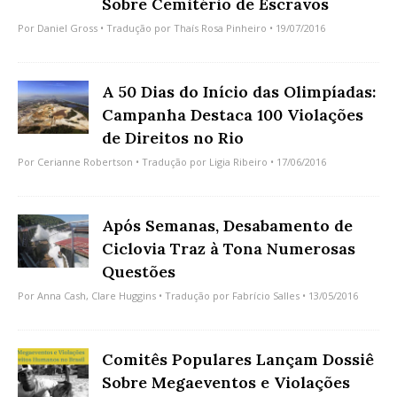
Sobre Cemitério de Escravos
Por
Daniel Gross
• Tradução por
Thaís Rosa Pinheiro
• 19/07/2016
A 50 Dias do Início das Olimpíadas:
Campanha Destaca 100 Violações
de Direitos no Rio
Por
Cerianne Robertson
• Tradução por
Ligia Ribeiro
• 17/06/2016
Após Semanas, Desabamento de
Ciclovia Traz à Tona Numerosas
Questões
Por
Anna Cash
,
Clare Huggins
• Tradução por
Fabrício Salles
• 13/05/2016
Comitês Populares Lançam Dossiê
Sobre Megaeventos e Violações