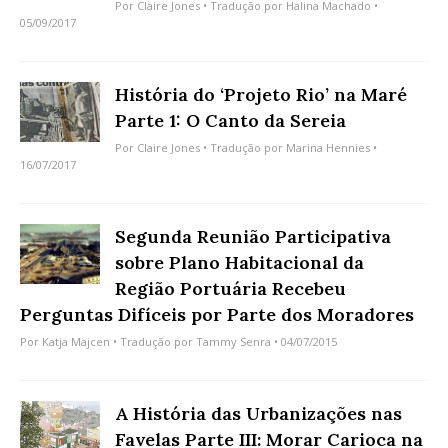
Por
Claire Jones
• Tradução por
Halina Machado
•
05/09/2017
História do ‘Projeto Rio’ na Maré
Parte 1: O Canto da Sereia
Por
Claire Jones
• Tradução por
Marina Hennies
•
16/07/2017
Segunda Reunião Participativa
sobre Plano Habitacional da
Região Portuária Recebeu
Perguntas Difíceis por Parte dos Moradores
Por
Katja Majcen
• Tradução por
Tammy Senra
• 04/07/2015
A História das Urbanizações nas
Favelas Parte III: Morar Carioca na