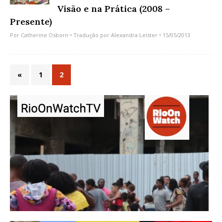
Visão e na Prática (2008 –
Presente)
Por
Catherine Osborn
• Tradução por
Alexandra Leister
• 15/05/2013
«
1
2