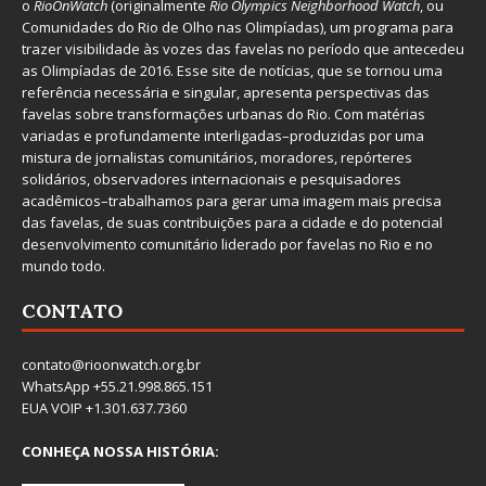
o
RioOnWatch
(originalmente
Ri
o Olympics Neighborhood Watch
, ou
Comunidades do Rio de Olho nas Olimpíadas), um programa para
trazer visibilidade às vozes das favelas no período que antecedeu
as Olimpíadas de 2016. Esse site de notícias, que se tornou uma
referência necessária e singular, apresenta perspectivas das
favelas sobre transformações urbanas do Rio. Com matérias
variadas e profundamente interligadas–produzidas por uma
mistura de jornalistas comunitários, moradores, repórteres
solidários, observadores internacionais e pesquisadores
acadêmicos–trabalhamos para gerar uma imagem mais precisa
das favelas, de suas contribuições para a cidade e do potencial
desenvolvimento comunitário liderado por favelas no Rio e no
mundo todo.
CONTATO
contato@rioonwatch.org.br
WhatsApp +55.21.998.865.151
EUA VOIP +1.301.637.7360
CONHEÇA NOSSA HISTÓRIA: