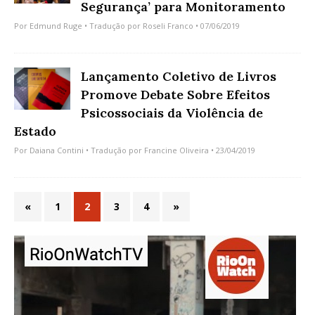
Segurança’ para Monitoramento
Por
Edmund Ruge
• Tradução por
Roseli Franco
• 07/06/2019
Lançamento Coletivo de Livros
Promove Debate Sobre Efeitos
Psicossociais da Violência de
Estado
Por
Daiana Contini
• Tradução por
Francine Oliveira
• 23/04/2019
«
1
2
3
4
»