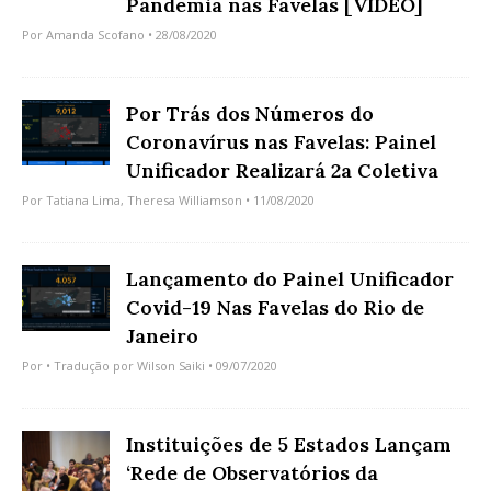
Pandemia nas Favelas [VÍDEO]
Por
Amanda Scofano
• 28/08/2020
Por Trás dos Números do
Coronavírus nas Favelas: Painel
Unificador Realizará 2a Coletiva
Por
Tatiana Lima
,
Theresa Williamson
• 11/08/2020
Lançamento do Painel Unificador
Covid-19 Nas Favelas do Rio de
Janeiro
Por • Tradução por
Wilson Saiki
• 09/07/2020
Instituições de 5 Estados Lançam
‘Rede de Observatórios da