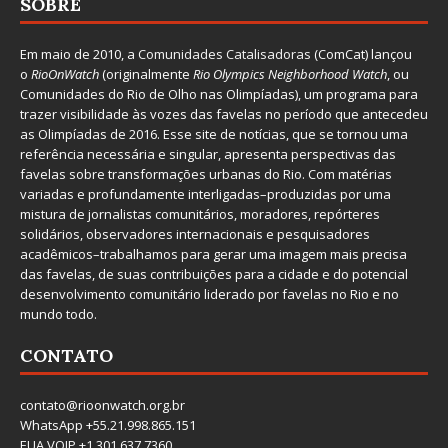
SOBRE
Em maio de 2010, a
Comunidades Catalisadoras
(ComCat) lançou
o
RioOnWatch
(originalmente
Ri
o Olympics Neighborhood Watch
, ou
Comunidades do Rio de Olho nas Olimpíadas), um programa para
trazer visibilidade às vozes das favelas no período que antecedeu
as Olimpíadas de 2016. Esse site de notícias, que se tornou uma
referência necessária e singular, apresenta perspectivas das
favelas sobre transformações urbanas do Rio. Com matérias
variadas e profundamente interligadas–produzidas por uma
mistura de jornalistas comunitários, moradores, repórteres
solidários, observadores internacionais e pesquisadores
acadêmicos–trabalhamos para gerar uma imagem mais precisa
das favelas, de suas contribuições para a cidade e do potencial
desenvolvimento comunitário liderado por favelas no Rio e no
mundo todo.
CONTATO
contato@rioonwatch.org.br
WhatsApp +55.21.998.865.151
EUA VOIP +1.301.637.7360