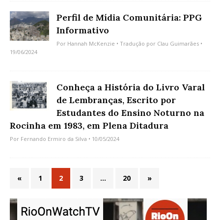
Perfil de Mídia Comunitária: PPG
Informativo
Por
Hannah McKenzie
• Tradução por
Clau Guimarães
•
19/06/2024
Conheça a História do Livro Varal
de Lembranças, Escrito por
Estudantes do Ensino Noturno na
Rocinha em 1983, em Plena Ditadura
Por
Fernando Ermiro da Silva
• 10/05/2024
«
1
2
3
…
20
»