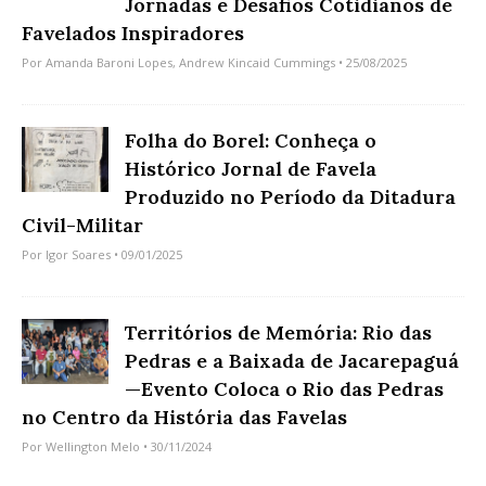
Jornadas e Desafios Cotidianos de
Favelados Inspiradores
Por
Amanda Baroni Lopes
,
Andrew Kincaid Cummings
• 25/08/2025
Folha do Borel: Conheça o
Histórico Jornal de Favela
Produzido no Período da Ditadura
Civil-Militar
Por
Igor Soares
• 09/01/2025
Territórios de Memória: Rio das
Pedras e a Baixada de Jacarepaguá
—Evento Coloca o Rio das Pedras
no Centro da História das Favelas
Por
Wellington Melo
• 30/11/2024