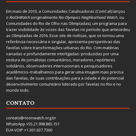
Em maio de 2010, a
Comunidades Catalisadoras
(ComCat) lançou
o
RioOnWatch
(originalmente
Ri
o Olympics Neighborhood Watch
, ou
Comunidades do Rio de Olho nas Olimpíadas), um programa para
trazer visibilidade às vozes das favelas no período que antecedeu
as Olimpíadas de 2016. Esse site de notícias, que se tornou uma
referência necessária e singular, apresenta perspectivas das
favelas sobre transformações urbanas do Rio. Com matérias
variadas e profundamente interligadas–produzidas por uma
mistura de jornalistas comunitários, moradores, repórteres
solidários, observadores internacionais e pesquisadores
acadêmicos–trabalhamos para gerar uma imagem mais precisa
das favelas, de suas contribuições para a cidade e do potencial
desenvolvimento comunitário liderado por favelas no Rio e no
mundo todo.
CONTATO
contato@rioonwatch.org.br
WhatsApp +55.21.998.865.151
EUA VOIP +1.301.637.7360