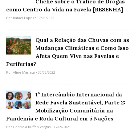
Clichê sobre o Tráfico de Drogas
como Centro da Vida na Favela [RESENHA]
Por
Rafael Lopes
• 17/08/2022
Qual a Relação das Chuvas com as
Mudanças Climáticas e Como Isso
Afeta Quem Vive nas Favelas e
Periferias?
Por
Aline Marieta
• 30/03/2022
1º Intercâmbio Internacional da
Rede Favela Sustentável, Parte 2:
Mobilização Comunitária na
Pandemia e Roda Cultural em 5 Nações
Por
Gabriela Buffon Vargas
• 17/09/2021