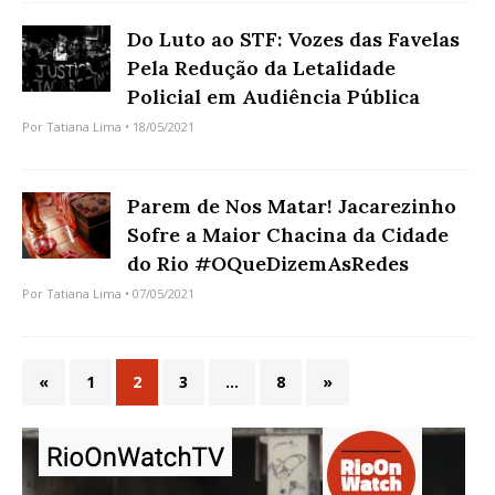
Do Luto ao STF: Vozes das Favelas
Pela Redução da Letalidade
Policial em Audiência Pública
Por
Tatiana Lima
• 18/05/2021
Parem de Nos Matar! Jacarezinho
Sofre a Maior Chacina da Cidade
do Rio #OQueDizemAsRedes
Por
Tatiana Lima
• 07/05/2021
«
1
2
3
…
8
»