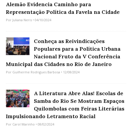
Alemão Evidencia Caminho para
Representação Política da Favela na Cidade
Por
Juliana Neris
• 04/10/2024
Conheça as Reivindicações
Populares para a Política Urbana
Nacional Fruto da V Conferência
Municipal das Cidades no Rio de Janeiro
Por
Guilherme Rodrigues Barbosa
• 12/08/2024
A Literatura Abre Alas! Escolas de
Samba do Rio Se Mostram Espaços
Quilombolas com Feiras Literárias
Impulsionando Letramento Racial
Por
Carol Marinho
• 08/02/2024