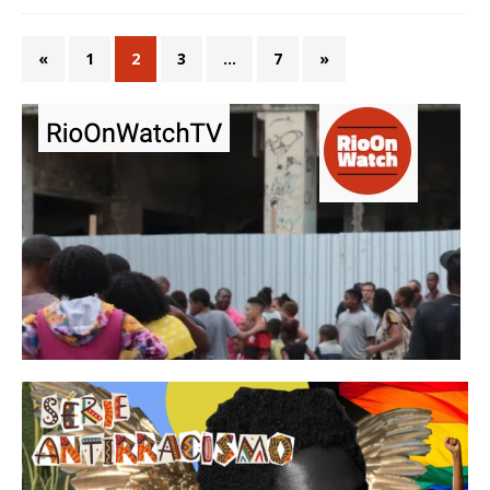
«
1
2
3
…
7
»