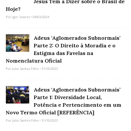
Jesus Tem a Dizer sobre o Brasil de
Hoje?
Por
Igor Soares
• 04/03/2024
Adeus ‘Aglomerados Subnormais’
Parte 2: O Direito à Moradia e o
Estigma das Favelas na
Nomenclatura Oficial
Por
Julio Santos Filho
• 31/10/2023
Adeus ‘Aglomerados Subnormais’
Parte 1: Diversidade Local,
Potência e Pertencimento em um
Novo Termo Oficial [REFERÊNCIA]
Por
Julio Santos Filho
• 31/10/2023