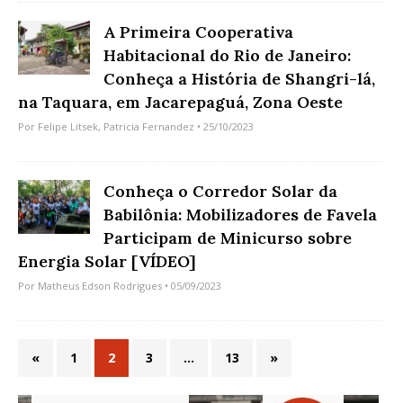
A Primeira Cooperativa
Habitacional do Rio de Janeiro:
Conheça a História de Shangri-lá,
na Taquara, em Jacarepaguá, Zona Oeste
Por
Felipe Litsek
,
Patricia Fernandez
• 25/10/2023
Conheça o Corredor Solar da
Babilônia: Mobilizadores de Favela
Participam de Minicurso sobre
Energia Solar [VÍDEO]
Por
Matheus Edson Rodrigues
• 05/09/2023
«
1
2
3
…
13
»