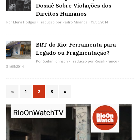
Dossiê Sobre Violações dos
Direitos Humanos
Por
Elena Hodges
• Tradução por
Pedro Miranda
• 19/06/2014
BRT do Rio: Ferramenta para
Legado ou Fragmentação?
Por
Stefan Johnson
• Tradução por
Roseli Franco
•
31/05/2014
«
1
2
3
»