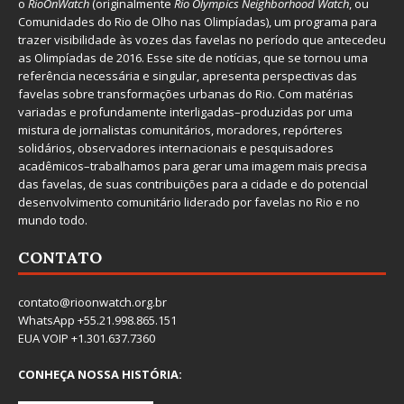
o
RioOnWatch
(originalmente
Ri
o Olympics Neighborhood Watch
, ou
Comunidades do Rio de Olho nas Olimpíadas), um programa para
trazer visibilidade às vozes das favelas no período que antecedeu
as Olimpíadas de 2016. Esse site de notícias, que se tornou uma
referência necessária e singular, apresenta perspectivas das
favelas sobre transformações urbanas do Rio. Com matérias
variadas e profundamente interligadas–produzidas por uma
mistura de jornalistas comunitários, moradores, repórteres
solidários, observadores internacionais e pesquisadores
acadêmicos–trabalhamos para gerar uma imagem mais precisa
das favelas, de suas contribuições para a cidade e do potencial
desenvolvimento comunitário liderado por favelas no Rio e no
mundo todo.
CONTATO
contato@rioonwatch.org.br
WhatsApp +55.21.998.865.151
EUA VOIP +1.301.637.7360
CONHEÇA NOSSA HISTÓRIA: