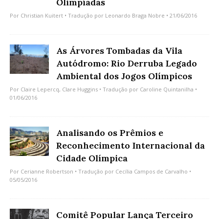
Olimpíadas
Por
Christian Kuitert
• Tradução por
Leonardo Braga Nobre
• 21/06/2016
As Árvores Tombadas da Vila
Autódromo: Rio Derruba Legado
Ambiental dos Jogos Olímpicos
Por
Claire Lepercq
,
Clare Huggins
• Tradução por
Caroline Quintanilha
•
01/06/2016
Analisando os Prêmios e
Reconhecimento Internacional da
Cidade Olímpica
Por
Cerianne Robertson
• Tradução por
Cecília Campos de Carvalho
•
05/05/2016
Comitê Popular Lança Terceiro