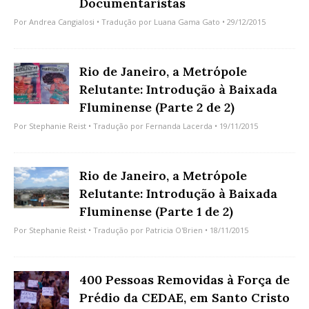
Documentaristas
Por
Andrea Cangialosi
• Tradução por
Luana Gama Gato
• 29/12/2015
Rio de Janeiro, a Metrópole
Relutante: Introdução à Baixada
Fluminense (Parte 2 de 2)
Por
Stephanie Reist
• Tradução por
Fernanda Lacerda
• 19/11/2015
Rio de Janeiro, a Metrópole
Relutante: Introdução à Baixada
Fluminense (Parte 1 de 2)
Por
Stephanie Reist
• Tradução por
Patricia O'Brien
• 18/11/2015
400 Pessoas Removidas à Força de
Prédio da CEDAE, em Santo Cristo