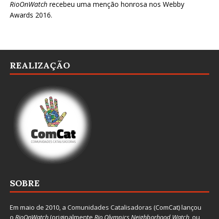
RioOnWatch
recebeu uma menção honrosa nos
Webby
Awards 2016
.
REALIZAÇÃO
SOBRE
Em maio de 2010, a
Comunidades Catalisadoras
(ComCat) lançou
o
RioOnWatch
(originalmente
Ri
o Olympics Neighborhood Watch
, ou