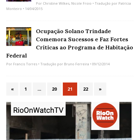
Por
Christine Wilkes
,
Nicole Froio
• Tradução por
Patrícia
Monteiro
• 14/04/2015
Ocupação Solano Trindade
Comemora Sucessos e Faz Fortes
Críticas ao Programa de Habitação
Federal
Por
Francis Torres
• Tradução por
Bruno Ferreira
• 09/12/2014
«
1
…
20
21
22
»