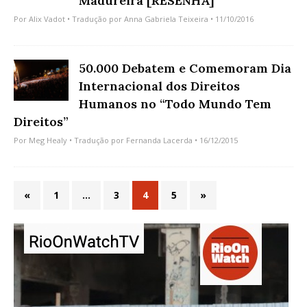
Madureira [RESENHA]
Por
Alix Vadot
• Tradução por
Anna Gabriela Teixeira
• 11/10/2016
50.000 Debatem e Comemoram Dia
Internacional dos Direitos
Humanos no “Todo Mundo Tem
Direitos”
Por
Meg Healy
• Tradução por
Fernanda Lacerda
• 16/12/2015
«
1
…
3
4
5
»