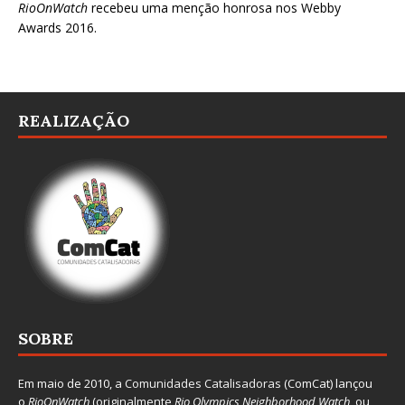
RioOnWatch
recebeu uma menção honrosa nos
Webby
Awards 2016
.
REALIZAÇÃO
SOBRE
Em maio de 2010, a
Comunidades Catalisadoras
(ComCat) lançou
o
RioOnWatch
(originalmente
Ri
o Olympics Neighborhood Watch
, ou