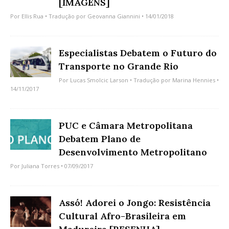
[IMAGENS]
Por
Ellis Rua
• Tradução por
Geovanna Giannini
• 14/01/2018
Especialistas Debatem o Futuro do
Transporte no Grande Rio
Por
Lucas Smolcic Larson
• Tradução por
Marina Hennies
•
14/11/2017
PUC e Câmara Metropolitana
Debatem Plano de
Desenvolvimento Metropolitano
Por
Juliana Torres
• 07/09/2017
Assó! Adorei o Jongo: Resistência
Cultural Afro-Brasileira em