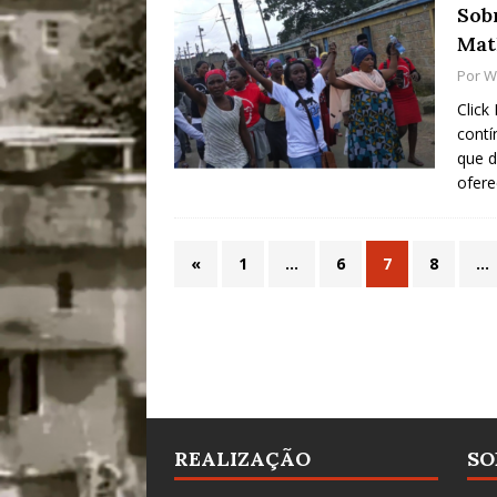
Sobr
Mat
Por
W
Click
contí
que d
ofer
«
1
…
6
7
8
…
REALIZAÇÃO
SO