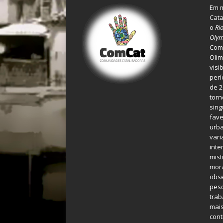
Em m
Cata
o
Ri
Olym
Comu
Olim
visi
perí
de 2
torn
sing
fave
urba
var
inte
mist
mora
obse
pes
tra
mais
cont