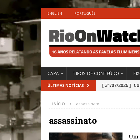
ENGLISH
PORTUGUÊS
CAPA
TIPOS DE CONTEÚDO
EI
[ 31/07/2026 ]
Co
ÚLTIMAS NOTÍCIAS
Impactos das En
INÍCIO
assassinato
[ 29/07/2026 ]
No
São o Cadinho e
assassinato
Precisamos’, Afi
Um 
Especial do IPCC