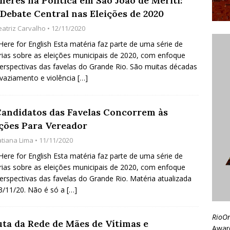
heres na Política em São João de Meriti:
Debate Central nas Eleições de 2020
eatriz Carvalho
• 12/11/2020
 Here for English Esta matéria faz parte de uma série de
ias sobre as eleições municipais de 2020, com enfoque
erspectivas das favelas do Grande Rio. São muitas décadas
vaziamento e violência
[…]
Candidatos das Favelas Concorrem às
ições Para Vereador
atiana Lima
• 11/11/2020
 Here for English Esta matéria faz parte de uma série de
ias sobre as eleições municipais de 2020, com enfoque
erspectivas das favelas do Grande Rio. Matéria atualizada
3/11/20. Não é só a
[…]
RioO
uta da Rede de Mães de Vítimas e
Awar