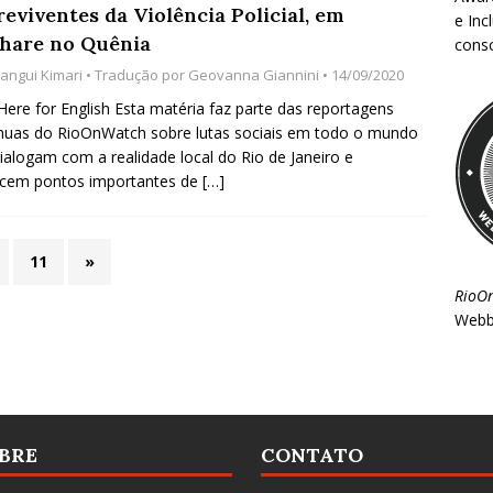
eviventes da Violência Policial, em
e Inc
hare no Quênia
consc
angui Kimari
• Tradução por
Geovanna Giannini
• 14/09/2020
 Here for English Esta matéria faz parte das reportagens
nuas do RioOnWatch sobre lutas sociais em todo o mundo
ialogam com a realidade local do Rio de Janeiro e
ecem pontos importantes de
[…]
11
»
RioO
Webb
BRE
CONTATO