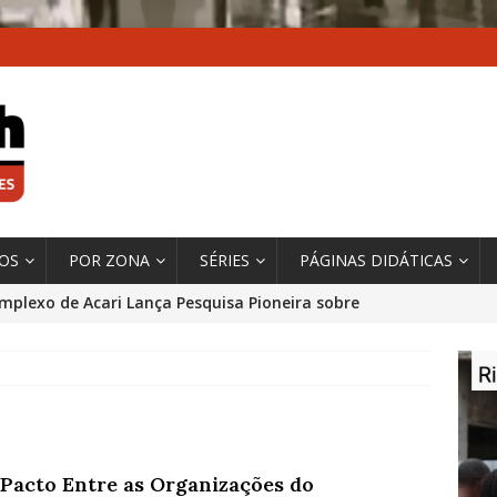
XOS
POR ZONA
SÉRIES
PÁGINAS DIDÁTICAS
mplexo de Acari Lança Pesquisa Pioneira sobre
chentes na Comunidade
DADOS E PESQUISA
 Contexto da Ultrapassagem Climática, ‘As Cidades
 o Fogo que Impulsionam a Mudança de que
rma Autora Coordenadora Principal de Relatório
Pacto Entre as Organizações do
 Sobre Cidades
*DESTAQUE