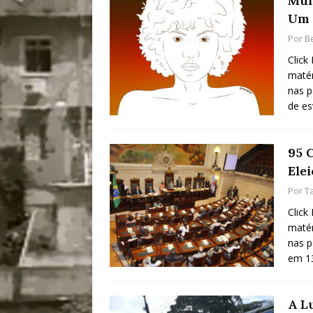
Mul
Um 
Por
B
Click
matér
nas p
de es
95 
Ele
Por
T
Click
matér
nas p
em 1
A L