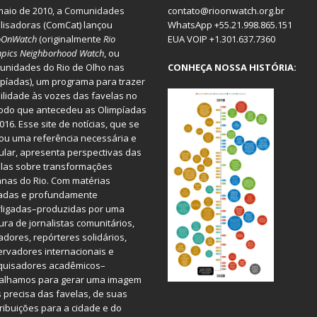
aio de 2010, a
Comunidades
contato@rioonwatch.org.br
lisadoras
(ComCat) lançou
WhatsApp +55.21.998.865.151
oOnWatch
(originalmente
Ri
o
EUA VOIP +1.301.637.7360
pics Neighborhood Watch
, ou
nidades do Rio de Olho nas
CONHEÇA NOSSA HISTÓRIA:
píadas), um programa para trazer
bilidade às vozes das favelas no
odo que antecedeu as Olimpíadas
016. Esse site de notícias, que se
ou uma referência necessária e
ular, apresenta perspectivas das
las sobre transformações
nas do Rio. Com matérias
iadas e profundamente
rligadas–produzidas por uma
ura de jornalistas comunitários,
dores, repórteres solidários,
rvadores internacionais e
quisadores acadêmicos–
balhamos para gerar uma imagem
 precisa das favelas, de suas
ribuições para a cidade e do