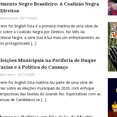
imento Negro Brasileiro: A Coalizão Negra
do Começou com uma Praça em Ramos [OPINIÃO]
 Direitos
atiana Lima
• 20/11/2020
tirão Agroecológico com os Povos das Águas Reúne
 Here for English Esta é a primeira matéria de uma série de
o sobre a Coalizão Negra por Direitos. No Mês da
lantio e Inauguração da Feira da Praia do Remanso
iência Negra, a série traz à luz mais um enfrentamento ao
COBERTURA DE EVENTOS
smo protagonizado
[…]
ens Fluminenses, Cronicamente Abandonados,
Eleições Municipais na Periferia de Duque
sórcio Nova Via Mobilidade 10 Anos Após Rio2016
axias e a Política do Cansaço
O
abio Leon
• 13/11/2020
 Here for English Esta matéria faz parte de uma série de
ias sobre as eleições municipais de 2020, com enfoque
erspectivas das favelas do Grande Rio. Expectativas com as
essas de Candidatos se
[…]