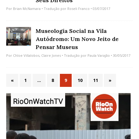
Seus Direitos
Por
Brian McNamara
• Tradução por
Roseli Franco
• 03/07/2017
Museologia Social na Vila
Autódromo: Um Novo Jeito de
Pensar Museus
Por
Chloe Villalobos
,
Claire Jones
• Tradução por
Paula Varajão
• 30/05/2017
«
1
…
8
9
10
11
»