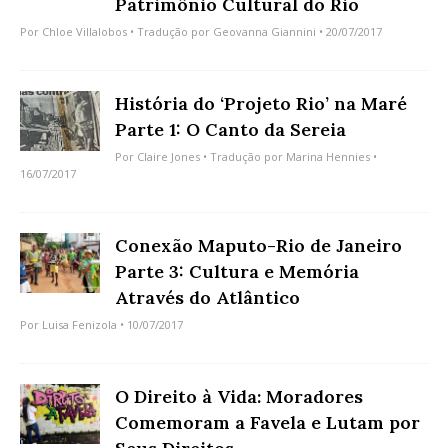
Patrimônio Cultural do Rio
Por
Chloe Villalobos
• Tradução por
Geovanna Giannini
• 20/07/2017
História do ‘Projeto Rio’ na Maré
Parte 1: O Canto da Sereia
Por
Claire Jones
• Tradução por
Marina Hennies
•
16/07/2017
Conexão Maputo-Rio de Janeiro
Parte 3: Cultura e Memória
Através do Atlântico
Por
Luisa Fenizola
• 10/07/2017
O Direito à Vida: Moradores
Comemoram a Favela e Lutam por