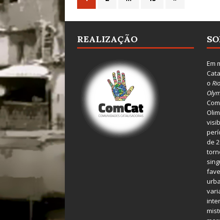
REALIZAÇÃO
SO
Em m
Cata
o
Ri
Olym
Comu
Olim
visi
perí
de 2
torn
sing
fave
urba
var
inte
mist