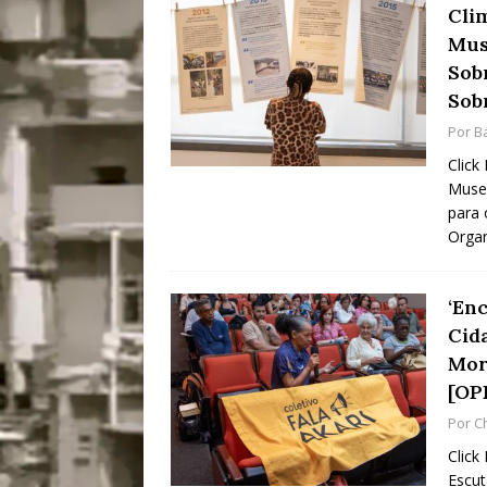
Cli
[ 28/07/2026 ]
Tu
Mus
#OLHONAMÍDIA
Sob
Sob
[ 27/07/2026 ]
Mu
Por
B
Coletivos para P
Click
em Suruí, Magé
Museu
para 
[ 04/08/2026 ]
Tr
Orga
Passam para Con
#OLHONOLEGAD
‘En
Cid
Mor
[OP
Por
C
Click
Escut