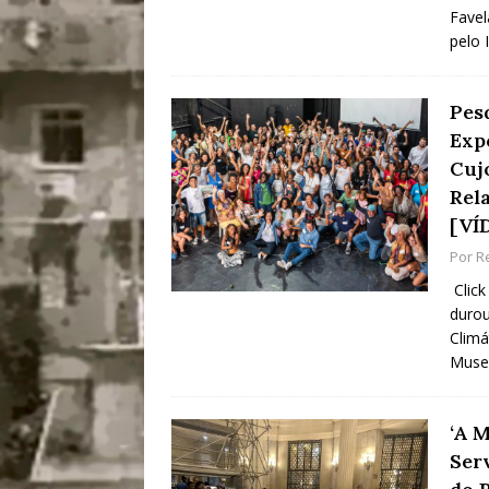
Favel
pelo 
Pes
Exp
Cuj
Rel
[VÍ
Por
R
Click
durou
Climá
Muse
‘A 
Serv