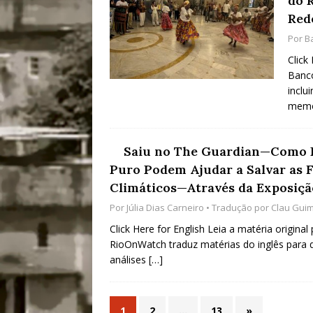
do 
Red
Por
B
Click
Banco
inclu
memór
Saiu no The Guardian—Como L
Puro Podem Ajudar a Salvar as F
Climáticos—Através da Exposição
Por
Júlia Dias Carneiro
• Tradução por
Clau Gui
Click Here for English Leia a matéria original
RioOnWatch traduz matérias do inglês para 
análises
[…]
1
2
…
13
»