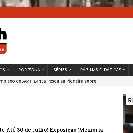
XOS
POR ZONA
SÉRIES
PÁGINAS DIDÁTICAS
mplexo de Acari Lança Pesquisa Pioneira sobre
chentes na Comunidade
DADOS E PESQUISA
 Contexto da Ultrapassagem Climática, ‘As Cidades
 o Fogo que Impulsionam a Mudança de que
rma Autora Coordenadora Principal de Relatório
ite Até 30 de Julho! Exposição ‘Memória
 Sobre Cidades
*DESTAQUE