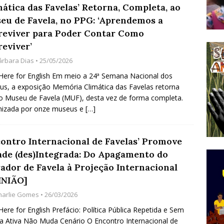
mática das Favelas’ Retorna, Completa, ao
do Começou com uma Praça em Ramos [OPINIÃO]
eu de Favela, no PPG: ‘Aprendemos a
reviver para Poder Contar Como
reviver’
tirão Agroecológico com os Povos das Águas Reúne
árbara Dias
• 25/05/2026
lantio e Inauguração da Feira da Praia do Remanso
 Here for English Em meio a 24ª Semana Nacional dos
COBERTURA DE EVENTOS
s, a exposição Memória Climática das Favelas retorna
o Museu de Favela (MUF), desta vez de forma completa.
ens Fluminenses, Cronicamente Abandonados,
nizada por onze museus e
[…]
sórcio Nova Via Mobilidade 10 Anos Após Rio2016
O
contro Internacional de Favelas’ Promove
ade (des)Integrada: Do Apagamento do
ador de Favela à Projeção Internacional
INIÃO]
harlie Gomes
• 26/03/2026
 Here for English Prefácio: Política Pública Repetida e Sem
a Ativa Não Muda Cenário O Encontro Internacional de