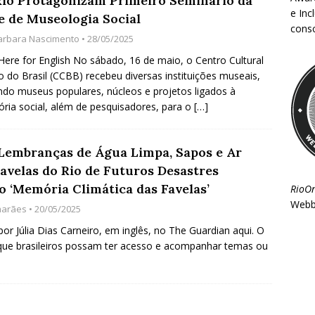
Rio Protagonizam Primeiro Seminário da
e Inc
e de Museologia Social
consc
arbara Nascimento
• 28/05/2025
 Here for English No sábado, 16 de maio, o Centro Cultural
 do Brasil (CCBB) recebeu diversas instituições museais,
indo museus populares, núcleos e projetos ligados à
ia social, além de pesquisadores, para o
[…]
embranças de Água Limpa, Sapos e Ar
avelas do Rio de Futuros Desastres
 ‘Memória Climática das Favelas’
RioO
Webb
marães
• 20/05/2025
 por Júlia Dias Carneiro, em inglês, no The Guardian aqui. O
que brasileiros possam ter acesso e acompanhar temas ou