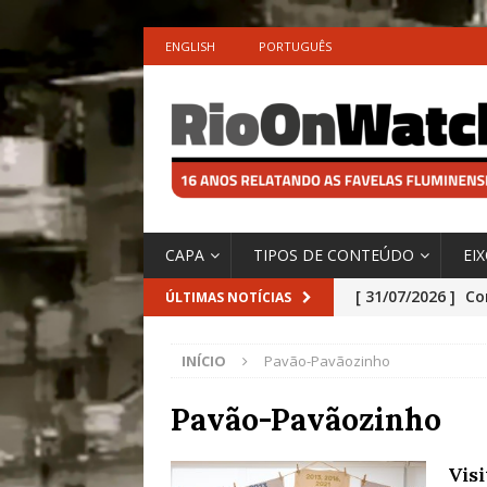
ENGLISH
PORTUGUÊS
CAPA
TIPOS DE CONTEÚDO
EI
[ 31/07/2026 ]
Co
ÚLTIMAS NOTÍCIAS
Impactos das En
INÍCIO
Pavão-Pavãozinho
[ 29/07/2026 ]
No
São o Cadinho e
Pavão-Pavãozinho
Precisamos’, Afi
Vis
Especial do IPCC