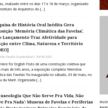
as, realizado entre os dias 17 e 18 de março, organizado
Instituto de Arquitetos do
[…]
quisa de História Oral Inédita Gera
osição ‘Memória Climática das Favelas’,
o Lançamento Traz Afetividade para
ação entre Clima, Natureza e Território
DEO]
ede Favela Sustentável
• 30/05/2025
 Here for English Fruto de uma construção coletiva que
 mais de três anos, a exposição completa ‘Memória
tica das Favelas’ foi inaugurada no sábado, 03 de maio, no
u da Maré. Organizada
[…]
Museologia Que Não Serve Pra Vida, Não
e Pra Nada’: Museus de Favelas e Periferias
RioO
Awar