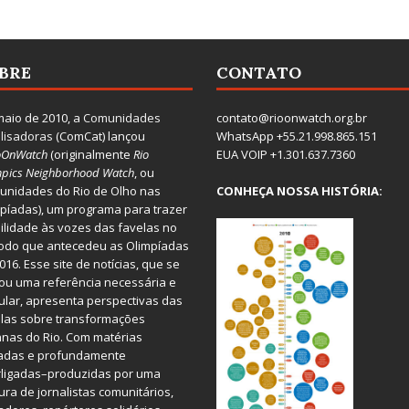
BRE
CONTATO
aio de 2010, a
Comunidades
contato@rioonwatch.org.br
lisadoras
(ComCat) lançou
WhatsApp +55.21.998.865.151
oOnWatch
(originalmente
Ri
o
EUA VOIP +1.301.637.7360
pics Neighborhood Watch
, ou
nidades do Rio de Olho nas
CONHEÇA NOSSA HISTÓRIA:
píadas), um programa para trazer
bilidade às vozes das favelas no
odo que antecedeu as Olimpíadas
016. Esse site de notícias, que se
ou uma referência necessária e
ular, apresenta perspectivas das
las sobre transformações
nas do Rio. Com matérias
iadas e profundamente
rligadas–produzidas por uma
ura de jornalistas comunitários,