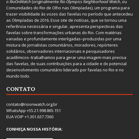
o
RioOnWatch
(originalmente
Ri
o Olympics Neighborhood Watch
, ou
Comunidades do Rio de Olho nas Olimpíadas), um programa para
trazer visibilidade às vozes das favelas no período que antecedeu
as Olimpíadas de 2016. Esse site de notícias, que se tornou uma
referência necessária e singular, apresenta perspectivas das
favelas sobre transformações urbanas do Rio. Com matérias
variadas e profundamente interligadas–produzidas por uma
mistura de jornalistas comunitários, moradores, repórteres
solidários, observadores internacionais e pesquisadores
acadêmicos–trabalhamos para gerar uma imagem mais precisa
das favelas, de suas contribuições para a cidade e do potencial
desenvolvimento comunitário liderado por favelas no Rio e no
mundo todo.
CONTATO
contato@rioonwatch.org.br
WhatsApp +55.21.998.865.151
EUA VOIP +1.301.637.7360
CONHEÇA NOSSA HISTÓRIA: