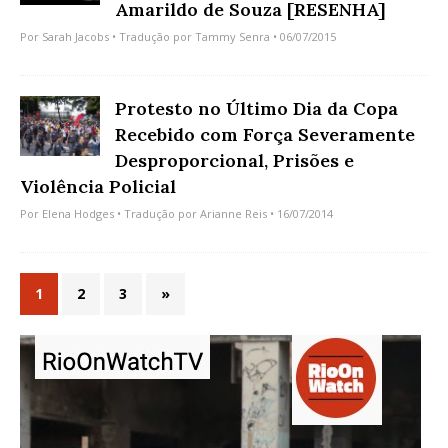
Amarildo de Souza [RESENHA]
Por
Sarah Jacobs
• Tradução por
Tammy Senra
• 06/07/2015
Protesto no Último Dia da Copa
Recebido com Força Severamente
Desproporcional, Prisões e
Violência Policial
Por
Elena Hodges
• Tradução por
Arianne Reis
• 16/07/2014
1
2
3
»