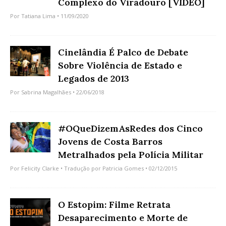
Complexo do Viradouro [VÍDEO]
Por
Tatiana Lima
• 11/09/2020
Cinelândia É Palco de Debate
Sobre Violência de Estado e
Legados de 2013
Por
Sabrina Magalhães
• 22/06/2018
#OQueDizemAsRedes dos Cinco
Jovens de Costa Barros
Metralhados pela Polícia Militar
Por
Felicity Clarke
• Tradução por
Patricia Gomes
• 02/12/2015
O Estopim: Filme Retrata
Desaparecimento e Morte de