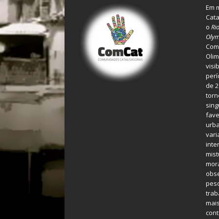
Em m
Cata
o
Ri
Olym
Comu
Olim
visi
perí
de 2
torn
sing
fave
urba
var
inte
mist
mora
obse
pes
tra
mais
cont