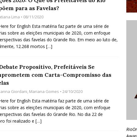
ções 2020: O Que os Prefeitáveis do Rio
põem para as Favelas?
atiana Lima
• 08/11/2020
 Here for English Esta matéria faz parte de uma série de
ias sobre as eleições municipais de 2020, com enfoque
erspectivas das favelas do Grande Rio. Em meio ao luto de,
almente, 12.268 mortos
[…]
Debate Propositivo, Prefeitáveis Se
prometem com Carta-Compromisso das
elas
ianna Giordani
,
Mariana Gomes
• 24/10/2020
 Here for English Esta matéria faz parte de uma série de
ias sobre as eleições municipais de 2020, com enfoque
erspectivas das favelas do Grande Rio. No dia 22 de
ro foi realizado e
[…]
RioO
Awar