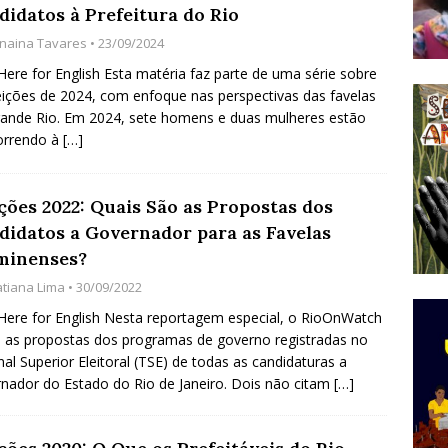
didatos à Prefeitura do Rio
do Começou com uma Praça em Ramos [OPINIÃO]
anaina Tavares
• 23/09/2024
 Here for English Esta matéria faz parte de uma série sobre
eições de 2024, com enfoque nas perspectivas das favelas
tirão Agroecológico com os Povos das Águas Reúne
ande Rio. Em 2024, sete homens e duas mulheres estão
lantio e Inauguração da Feira da Praia do Remanso
orrendo à
[…]
COBERTURA DE EVENTOS
ens Fluminenses, Cronicamente Abandonados,
ções 2022: Quais São as Propostas dos
didatos a Governador para as Favelas
sórcio Nova Via Mobilidade 10 Anos Após Rio2016
minenses?
O
atiana Lima
• 30/09/2022
 Here for English Nesta reportagem especial, o RioOnWatch
 as propostas dos programas de governo registradas no
nal Superior Eleitoral (TSE) de todas as candidaturas a
nador do Estado do Rio de Janeiro. Dois não citam
[…]