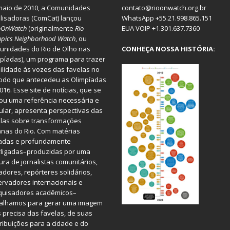
aio de 2010, a
Comunidades
contato@rioonwatch.org.br
lisadoras
(ComCat) lançou
WhatsApp +55.21.998.865.151
oOnWatch
(originalmente
Ri
o
EUA VOIP +1.301.637.7360
pics Neighborhood Watch
, ou
nidades do Rio de Olho nas
CONHEÇA NOSSA HISTÓRIA:
píadas), um programa para trazer
bilidade às vozes das favelas no
odo que antecedeu as Olimpíadas
016. Esse site de notícias, que se
ou uma referência necessária e
ular, apresenta perspectivas das
las sobre transformações
nas do Rio. Com matérias
iadas e profundamente
rligadas–produzidas por uma
ura de jornalistas comunitários,
dores, repórteres solidários,
rvadores internacionais e
quisadores acadêmicos–
balhamos para gerar uma imagem
 precisa das favelas, de suas
ribuições para a cidade e do