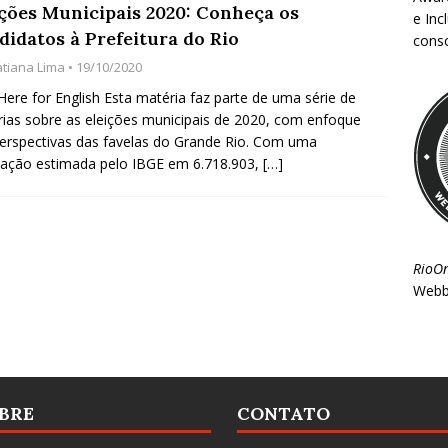
ições Municipais 2020: Conheça os
e Inc
didatos à Prefeitura do Rio
consc
atiana Lima
• 19/10/2020
 Here for English Esta matéria faz parte de uma série de
ias sobre as eleições municipais de 2020, com enfoque
erspectivas das favelas do Grande Rio. Com uma
ação estimada pelo IBGE em 6.718.903,
[…]
RioO
Webb
BRE
CONTATO