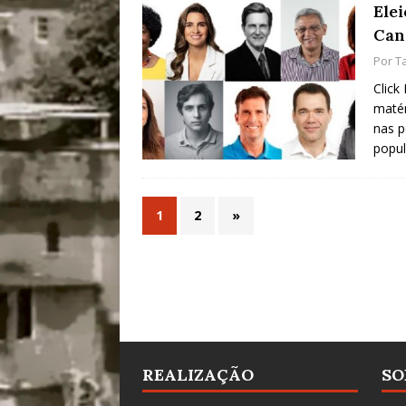
Ele
Can
Por
T
Click
matér
nas p
popul
1
2
»
REALIZAÇÃO
SO