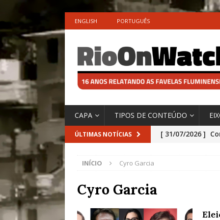
ENGLISH
PORTUGUÊS
CAPA
TIPOS DE CONTEÚDO
EI
[ 31/07/2026 ]
Co
ÚLTIMAS NOTÍCIAS
Impactos das En
INÍCIO
Cyro Garcia
[ 29/07/2026 ]
No
São o Cadinho e
Cyro Garcia
Precisamos’, Afi
Ele
Especial do IPCC