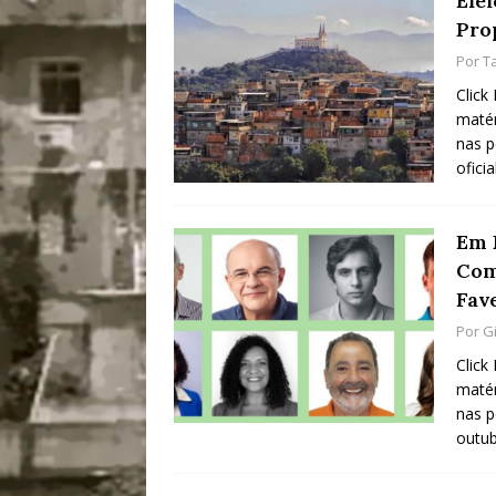
Elei
Pro
Por
T
Click
matér
nas p
ofici
Em 
Com
Fav
Por
G
Click
matér
nas p
outub