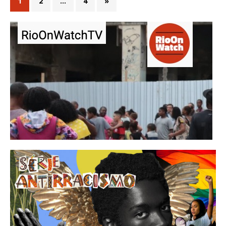
1
2
…
4
»