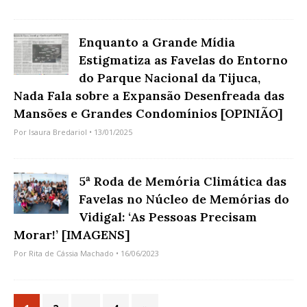
Enquanto a Grande Mídia
Estigmatiza as Favelas do Entorno
do Parque Nacional da Tijuca,
Nada Fala sobre a Expansão Desenfreada das
Mansões e Grandes Condomínios [OPINIÃO]
Por
Isaura Bredariol
• 13/01/2025
5ª Roda de Memória Climática das
Favelas no Núcleo de Memórias do
Vidigal: ‘As Pessoas Precisam
Morar!’ [IMAGENS]
Por
Rita de Cássia Machado
• 16/06/2023