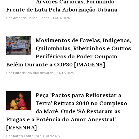
Árvores Cariocas, Formando
Frente de Luta Pela Arborização Urbana
Por
Amanda Baroni Lopes
• 17/03/2026
Movimentos de Favelas, Indígenas,
Quilombolas, Ribeirinhos e Outros
Periféricos do Poder Ocupam
Belém Durante a COP30 [IMAGENS]
Por
Editorial do RioOnWatch
• 31/12/2025
Peça ‘Pactos para Reflorestar a
Terra’ Retrata 2040 no Complexo
da Maré, Onde ‘Só Restaram as
Pragas e a Potência do Amor Ancestral’
[RESENHA]
Por
Karen Fontoura
• 31/07/2025