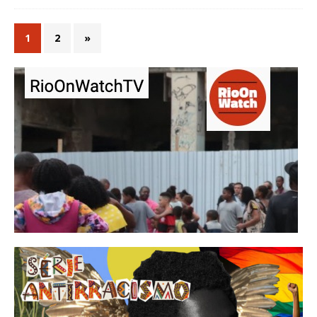
1
2
»