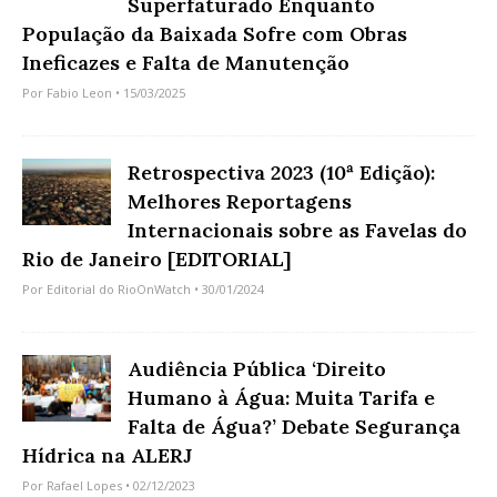
Superfaturado Enquanto
População da Baixada Sofre com Obras
Ineficazes e Falta de Manutenção
Por
Fabio Leon
• 15/03/2025
Retrospectiva 2023 (10ª Edição):
Melhores Reportagens
Internacionais sobre as Favelas do
Rio de Janeiro [EDITORIAL]
Por
Editorial do RioOnWatch
• 30/01/2024
Audiência Pública ‘Direito
Humano à Água: Muita Tarifa e
Falta de Água?’ Debate Segurança
Hídrica na ALERJ
Por
Rafael Lopes
• 02/12/2023