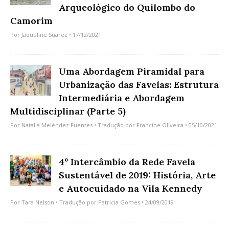
Arqueológico do Quilombo do
Camorim
Por
Jaqueline Suarez
• 17/12/2021
Uma Abordagem Piramidal para
Urbanização das Favelas: Estrutura
Intermediária e Abordagem
Multidisciplinar (Parte 5)
Por
Natalia Meléndez Fuentes
• Tradução por
Francine Oliveira
• 05/10/2021
4º Intercâmbio da Rede Favela
Sustentável de 2019: História, Arte
e Autocuidado na Vila Kennedy
Por
Tara Nelson
• Tradução por
Patricia Gomes
• 24/09/2019