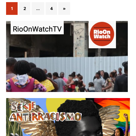
1
2
…
4
»