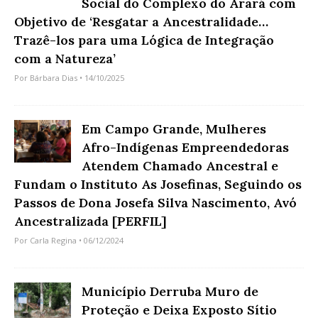
Social do Complexo do Arará com
Objetivo de ‘Resgatar a Ancestralidade…
Trazê-los para uma Lógica de Integração
com a Natureza’
Por
Bárbara Dias
• 14/10/2025
Em Campo Grande, Mulheres
Afro-Indígenas Empreendedoras
Atendem Chamado Ancestral e
Fundam o Instituto As Josefinas, Seguindo os
Passos de Dona Josefa Silva Nascimento, Avó
Ancestralizada [PERFIL]
Por
Carla Regina
• 06/12/2024
Município Derruba Muro de
Proteção e Deixa Exposto Sítio