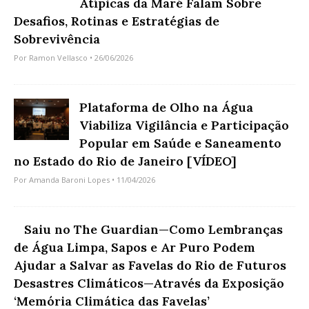
Atípicas da Maré Falam Sobre
Desafios, Rotinas e Estratégias de
Sobrevivência
Por
Ramon Vellasco
• 26/06/2026
Plataforma de Olho na Água
Viabiliza Vigilância e Participação
Popular em Saúde e Saneamento
no Estado do Rio de Janeiro [VÍDEO]
Por
Amanda Baroni Lopes
• 11/04/2026
Saiu no The Guardian—Como Lembranças
de Água Limpa, Sapos e Ar Puro Podem
Ajudar a Salvar as Favelas do Rio de Futuros
Desastres Climáticos—Através da Exposição
‘Memória Climática das Favelas’