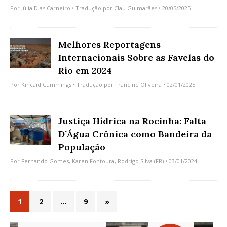
Por
Júlia Dias Carneiro
• Tradução por
Clau Guimarães
• 20/05/2025
Melhores Reportagens
Internacionais Sobre as Favelas do
Rio em 2024
Por
Kincaid Cummings
• Tradução por
Francine Oliveira
• 02/01/2025
Justiça Hídrica na Rocinha: Falta
D’Água Crônica como Bandeira da
População
Por
Fernando Gomes
,
Karen Fontoura
,
Rodrigo Silva (FR)
• 03/01/2024
1
2
…
9
»