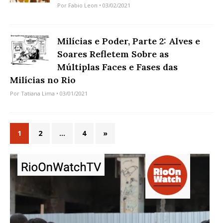
Por
Fabio Leon
• 03/02/2021
Milícias e Poder, Parte 2: Alves e
Soares Refletem Sobre as
Múltiplas Faces e Fases das
Milícias no Rio
Por
Tatiana Lima
• 03/01/2021
1
2
…
4
»