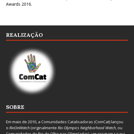
Awards 2016
.
REALIZAÇÃO
SOBRE
Em maio de 2010, a
Comunidades Catalisadoras
(ComCat) lançou
o
RioOnWatch
(originalmente
Ri
o Olympics Neighborhood Watch
, ou
Comunidades do Rio de Olho nas Olimpíadas), um programa para