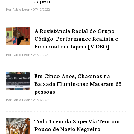
Japeri
Por
Fabio Leon
• 07/12/2022
A Resistência Racial do Grupo
Código: Performance Realista e
Ficcional em Japeri [VÍDEO]
Por
Fabio Leon
• 29/09/2021
Em Cinco Anos, Chacinas na
Baixada Fluminense Mataram 65
pessoas
Por
Fabio Leon
• 24/06/2021
Todo Trem da SuperVia Tem um
Pouco de Navio Negreiro