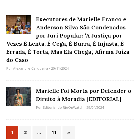
Executores de Marielle Franco e
Anderson Silva São Condenados
por Juri Popular: ‘A Justiça por
Vezes É Lenta, É Cega, É Burra, É Injusta, É
Errada, É Torta, Mas Ela Chega’, Afirma Juíza
do Caso
Por
Alexandre Cerqueira
• 20/11/2024
Marielle Foi Morta por Defender o
Direito à Moradia [EDITORIAL]
Por
Editorial do RioOnWatch
• 29/04/2024
1
2
…
11
»