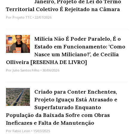
Janeiro, Projeto de Lei do Termo
Territorial Coletivo É Rejeitado na Câmara
Por
Projeto TTC
• 22/07/2026
Milícia Não É Poder Paralelo, É o
Estado em Funcionamento: ‘Como
Nasce um Miliciano?’, de Cecília
Olliveira [RESENHA DE LIVRO]
Por
Julio Santos Filho
• 30/06/2026
Criado para Conter Enchentes,
Projeto Iguaçu Está Atrasado e
Superfaturado Enquanto
População da Baixada Sofre com Obras
Ineficazes e Falta de Manutenção
Por
Fabio Leon
• 15/03/2025