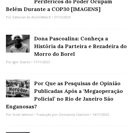
Periféricos do Poder Ocupam
Belém Durante a COP30 [IMAGENS]
Por
Editorial do RioOnWatch
• 31/12/2025
Dona Pascoalina: Conheça a
História da Parteira e Rezadeira do
Morro do Borel
Por
Igor Soares
• 17/11/2025
Por Que as Pesquisas de Opinião
Publicadas Após a ‘Megaoperação
Policial’ no Rio de Janeiro São
Enganosas?
Por
Scott Salmon
• Tradução por
Geovanna Giannini
• 14/11/2025