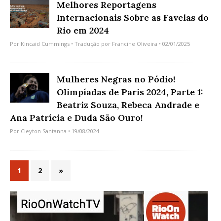
Melhores Reportagens
Internacionais Sobre as Favelas do
Rio em 2024
Por
Kincaid Cummings
• Tradução por
Francine Oliveira
• 02/01/2025
Mulheres Negras no Pódio!
Olimpíadas de Paris 2024, Parte 1:
Beatriz Souza, Rebeca Andrade e
Ana Patrícia e Duda São Ouro!
Por
Cleyton Santanna
• 19/08/2024
1
2
»