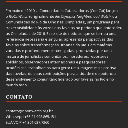
Em maio de 2010, a
Comunidades Catalisadoras
(ComCat) lançou
o
RioOnWatch
(originalmente
Ri
o Olympics Neighborhood Watch
, ou
Comunidades do Rio de Olho nas Olimpíadas), um programa para
trazer visibilidade às vozes das favelas no período que antecedeu
as Olimpíadas de 2016. Esse site de notícias, que se tornou uma
referência necessária e singular, apresenta perspectivas das
favelas sobre transformações urbanas do Rio. Com matérias
variadas e profundamente interligadas–produzidas por uma
mistura de jornalistas comunitários, moradores, repórteres
solidários, observadores internacionais e pesquisadores
acadêmicos–trabalhamos para gerar uma imagem mais precisa
das favelas, de suas contribuições para a cidade e do potencial
desenvolvimento comunitário liderado por favelas no Rio e no
mundo todo.
CONTATO
contato@rioonwatch.org.br
WhatsApp +55.21.998.865.151
EUA VOIP +1.301.637.7360