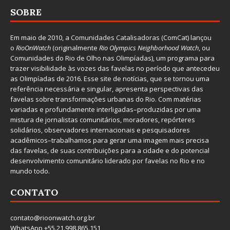
SOBRE
Em maio de 2010, a
Comunidades Catalisadoras
(ComCat) lançou
o
RioOnWatch
(originalmente
Ri
o Olympics Neighborhood Watch
, ou
Comunidades do Rio de Olho nas Olimpíadas), um programa para
trazer visibilidade às vozes das favelas no período que antecedeu
as Olimpíadas de 2016. Esse site de notícias, que se tornou uma
referência necessária e singular, apresenta perspectivas das
favelas sobre transformações urbanas do Rio. Com matérias
variadas e profundamente interligadas–produzidas por uma
mistura de jornalistas comunitários, moradores, repórteres
solidários, observadores internacionais e pesquisadores
acadêmicos–trabalhamos para gerar uma imagem mais precisa
das favelas, de suas contribuições para a cidade e do potencial
desenvolvimento comunitário liderado por favelas no Rio e no
mundo todo.
CONTATO
contato@rioonwatch.org.br
WhatsApp +55.21.998.865.151