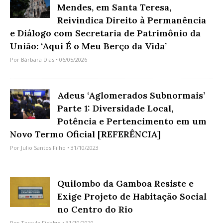
Mendes, em Santa Teresa,
Reivindica Direito à Permanência
e Diálogo com Secretaria de Patrimônio da
União: ‘Aqui É o Meu Berço da Vida’
Por
Bárbara Dias
• 06/05/2026
Adeus ‘Aglomerados Subnormais’
Parte 1: Diversidade Local,
Potência e Pertencimento em um
Novo Termo Oficial [REFERÊNCIA]
Por
Julio Santos Filho
• 31/10/2023
Quilombo da Gamboa Resiste e
Exige Projeto de Habitação Social
no Centro do Rio
Por
Tarcyla Fidalgo
• 31/10/2020