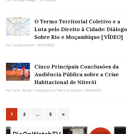
O Termo Territorial Coletivo e a
Luta pelo Direito à Cidade: Diálogo
Sobre Rio e Moçambique [VÍDEO]
Por
Tomás Aboim
• 30/10/2020
Cinco Principais Conclusões da
Audiência Pública sobre a Crise
Habitacional de Niterói
Por
Tyler Strobl
• Tradução por
Patricia Gomes
• 30/04/2019
1
2
…
5
»