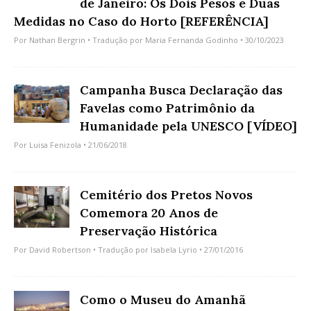
de Janeiro: Os Dois Pesos e Duas
Medidas no Caso do Horto [REFERÊNCIA]
Por
Nathan Bergrin
• Tradução por
Maria Fernanda Godinho
• 30/10/2023
Campanha Busca Declaração das
Favelas como Patrimônio da
Humanidade pela UNESCO [VÍDEO]
Por
Luisa Fenizola
• 21/06/2018
Cemitério dos Pretos Novos
Comemora 20 Anos de
Preservação Histórica
Por
David Robertson
• Tradução por
Isabela Lyrio
• 27/01/2016
Como o Museu do Amanhã