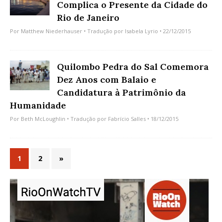
Complica o Presente da Cidade do
Rio de Janeiro
Por
Matthew Niederhauser
• Tradução por
Isabela Lyrio
• 22/12/2015
Quilombo Pedra do Sal Comemora
Dez Anos com Balaio e
Candidatura à Patrimônio da
Humanidade
Por
Beth McLoughlin
• Tradução por
Fabrício Salles
• 18/12/2015
1
2
»