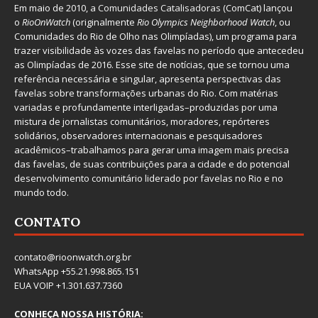
Em maio de 2010, a
Comunidades Catalisadoras
(ComCat) lançou
o
RioOnWatch
(originalmente
Ri
o Olympics Neighborhood Watch
, ou
Comunidades do Rio de Olho nas Olimpíadas), um programa para
trazer visibilidade às vozes das favelas no período que antecedeu
as Olimpíadas de 2016. Esse site de notícias, que se tornou uma
referência necessária e singular, apresenta perspectivas das
favelas sobre transformações urbanas do Rio. Com matérias
variadas e profundamente interligadas–produzidas por uma
mistura de jornalistas comunitários, moradores, repórteres
solidários, observadores internacionais e pesquisadores
acadêmicos–trabalhamos para gerar uma imagem mais precisa
das favelas, de suas contribuições para a cidade e do potencial
desenvolvimento comunitário liderado por favelas no Rio e no
mundo todo.
CONTATO
contato@rioonwatch.org.br
WhatsApp +55.21.998.865.151
EUA VOIP +1.301.637.7360
CONHEÇA NOSSA HISTÓRIA: