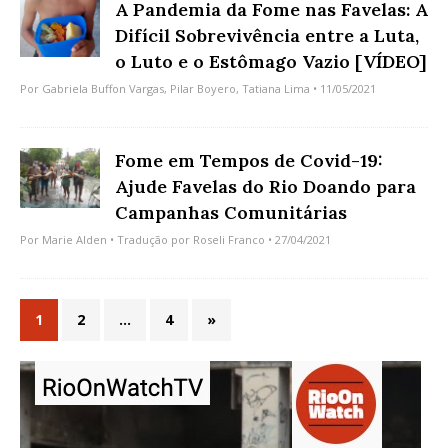
A Pandemia da Fome nas Favelas: A
Difícil Sobrevivência entre a Luta,
o Luto e o Estômago Vazio [VÍDEO]
Por
Gabriela Buffon Vargas
,
Pilar Boyero
,
Tatiana Lima
• 11/05/2021
Fome em Tempos de Covid-19:
Ajude Favelas do Rio Doando para
Campanhas Comunitárias
Por
Marie Alden
• Tradução por
Roseli Franco
• 27/04/2021
1
2
…
4
»