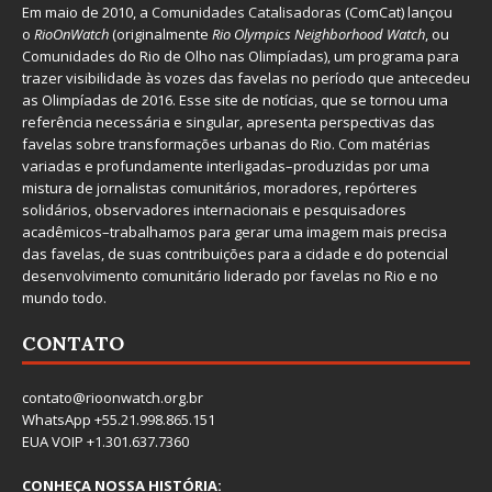
Em maio de 2010, a
Comunidades Catalisadoras
(ComCat) lançou
o
RioOnWatch
(originalmente
Ri
o Olympics Neighborhood Watch
, ou
Comunidades do Rio de Olho nas Olimpíadas), um programa para
trazer visibilidade às vozes das favelas no período que antecedeu
as Olimpíadas de 2016. Esse site de notícias, que se tornou uma
referência necessária e singular, apresenta perspectivas das
favelas sobre transformações urbanas do Rio. Com matérias
variadas e profundamente interligadas–produzidas por uma
mistura de jornalistas comunitários, moradores, repórteres
solidários, observadores internacionais e pesquisadores
acadêmicos–trabalhamos para gerar uma imagem mais precisa
das favelas, de suas contribuições para a cidade e do potencial
desenvolvimento comunitário liderado por favelas no Rio e no
mundo todo.
CONTATO
contato@rioonwatch.org.br
WhatsApp +55.21.998.865.151
EUA VOIP +1.301.637.7360
CONHEÇA NOSSA HISTÓRIA: