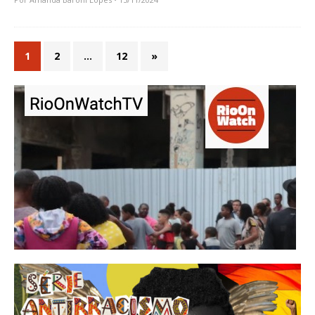
1
2
…
12
»