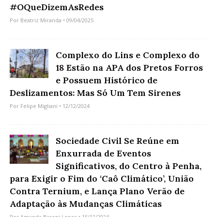
#OQueDizemAsRedes
Por
Beatriz Miranda
• 09/04/2025
Complexo do Lins e Complexo do
18 Estão na APA dos Pretos Forros
e Possuem Histórico de
Deslizamentos: Mas Só Um Tem Sirenes
Por
Felipe Migliani
• 12/12/2024
Sociedade Civil Se Reúne em
Enxurrada de Eventos
Significativos, do Centro à Penha,
para Exigir o Fim do ‘Caô Climático’, União
Contra Ternium, e Lança Plano Verão de
Adaptação às Mudanças Climáticas
Por
Amanda Baroni Lopes
• 15/11/2024