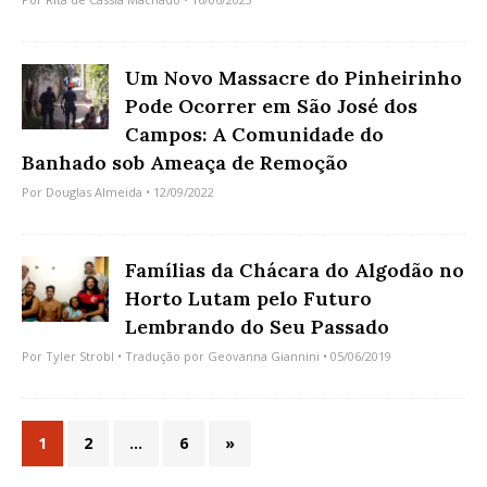
Um Novo Massacre do Pinheirinho
Pode Ocorrer em São José dos
Campos: A Comunidade do
Banhado sob Ameaça de Remoção
Por
Douglas Almeida
• 12/09/2022
Famílias da Chácara do Algodão no
Horto Lutam pelo Futuro
Lembrando do Seu Passado
Por
Tyler Strobl
• Tradução por
Geovanna Giannini
• 05/06/2019
1
2
…
6
»