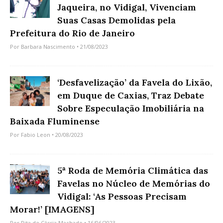
Jaqueira, no Vidigal, Vivenciam
Suas Casas Demolidas pela
Prefeitura do Rio de Janeiro
Por
Barbara Nascimento
• 21/08/2023
‘Desfavelização’ da Favela do Lixão,
em Duque de Caxias, Traz Debate
Sobre Especulação Imobiliária na
Baixada Fluminense
Por
Fabio Leon
• 20/08/2023
5ª Roda de Memória Climática das
Favelas no Núcleo de Memórias do
Vidigal: ‘As Pessoas Precisam
Morar!’ [IMAGENS]
Por
Rita de Cássia Machado
• 16/06/2023