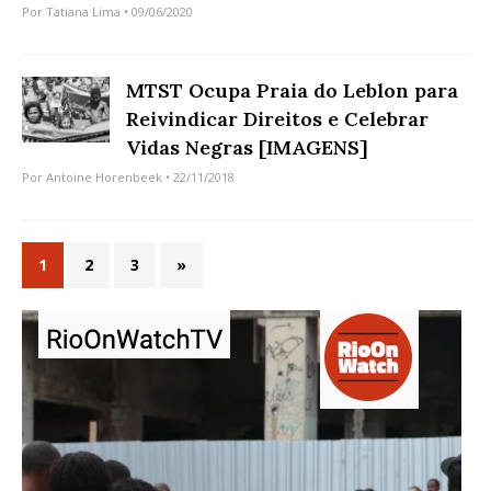
Por
Tatiana Lima
• 09/06/2020
MTST Ocupa Praia do Leblon para
Reivindicar Direitos e Celebrar
Vidas Negras [IMAGENS]
Por
Antoine Horenbeek
• 22/11/2018
1
2
3
»