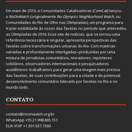
Em maio de 2010, a
Comunidades Catalisadoras
(ComCat) lançou
o
RioOnWatch
(originalmente
Ri
o Olympics Neighborhood Watch
, ou
Comunidades do Rio de Olho nas Olimpíadas), um programa para
trazer visibilidade às vozes das favelas no período que antecedeu
as Olimpíadas de 2016. Esse site de notícias, que se tornou uma
referência necessária e singular, apresenta perspectivas das
favelas sobre transformações urbanas do Rio. Com matérias
variadas e profundamente interligadas–produzidas por uma
mistura de jornalistas comunitários, moradores, repórteres
solidários, observadores internacionais e pesquisadores
acadêmicos–trabalhamos para gerar uma imagem mais precisa
das favelas, de suas contribuições para a cidade e do potencial
desenvolvimento comunitário liderado por favelas no Rio e no
mundo todo.
CONTATO
contato@rioonwatch.org.br
WhatsApp +55.21.998.865.151
EUA VOIP +1.301.637.7360