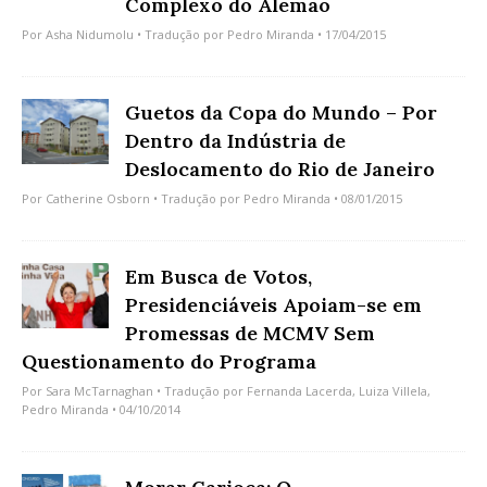
Complexo do Alemão
Por
Asha Nidumolu
• Tradução por
Pedro Miranda
• 17/04/2015
Guetos da Copa do Mundo – Por
Dentro da Indústria de
Deslocamento do Rio de Janeiro
Por
Catherine Osborn
• Tradução por
Pedro Miranda
• 08/01/2015
Em Busca de Votos,
Presidenciáveis Apoiam-se em
Promessas de MCMV Sem
Questionamento do Programa
Por
Sara McTarnaghan
• Tradução por
Fernanda Lacerda
,
Luiza Villela
,
Pedro Miranda
• 04/10/2014