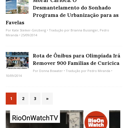
Morar Carioca: O
Desmantelamento do Sonhado
Programa de Urbanização para as
Favelas
Por
Kate Steiker-Ginzberg
• Tradução por
Brianna Bussinger
,
Pedro
Miranda
• 25/09/2014
Rota de Ônibus para Olimpíada Irá
Remover 900 Famílias de Curicica
Por
Donna Bowater
• Tradução por
Pedro Miranda
•
10/09/2014
1
2
3
»