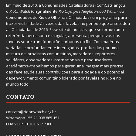
Em maio de 2010, a
Comunidades Catalisadoras
(ComCat) lançou
o
RioOnWatch
(originalmente
Ri
o Olympics Neighborhood Watch
, ou
Comunidades do Rio de Olho nas Olimpíadas), um programa para
trazer visibilidade às vozes das favelas no período que antecedeu
as Olimpíadas de 2016. Esse site de notícias, que se tornou uma
referência necessária e singular, apresenta perspectivas das
favelas sobre transformações urbanas do Rio. Com matérias
variadas e profundamente interligadas–produzidas por uma
mistura de jornalistas comunitários, moradores, repórteres
solidários, observadores internacionais e pesquisadores
acadêmicos–trabalhamos para gerar uma imagem mais precisa
das favelas, de suas contribuições para a cidade e do potencial
desenvolvimento comunitário liderado por favelas no Rio e no
mundo todo.
CONTATO
contato@rioonwatch.org.br
WhatsApp +55.21.998.865.151
EUA VOIP +1.301.637.7360