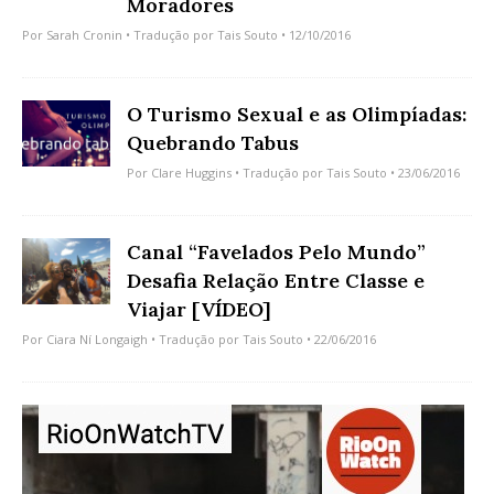
Moradores
Por
Sarah Cronin
• Tradução por
Tais Souto
• 12/10/2016
O Turismo Sexual e as Olimpíadas:
Quebrando Tabus
Por
Clare Huggins
• Tradução por
Tais Souto
• 23/06/2016
Canal “Favelados Pelo Mundo”
Desafia Relação Entre Classe e
Viajar [VÍDEO]
Por
Ciara Ní Longaigh
• Tradução por
Tais Souto
• 22/06/2016