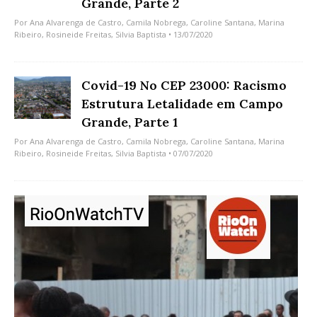
Grande, Parte 2
Por
Ana Alvarenga de Castro
,
Camila Nobrega
,
Caroline Santana
,
Marina
Ribeiro
,
Rosineide Freitas
,
Silvia Baptista
• 13/07/2020
Covid-19 No CEP 23000: Racismo
Estrutura Letalidade em Campo
Grande, Parte 1
Por
Ana Alvarenga de Castro
,
Camila Nobrega
,
Caroline Santana
,
Marina
Ribeiro
,
Rosineide Freitas
,
Silvia Baptista
• 07/07/2020