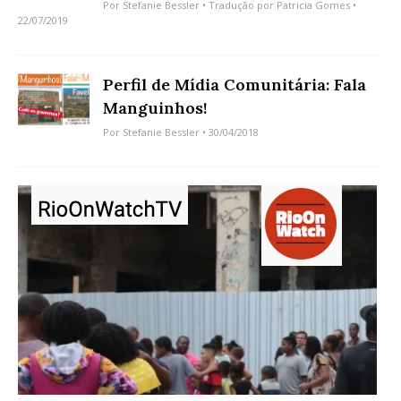
Por
Stefanie Bessler
• Tradução por
Patricia Gomes
•
22/07/2019
Perfil de Mídia Comunitária: Fala
Manguinhos!
Por
Stefanie Bessler
• 30/04/2018