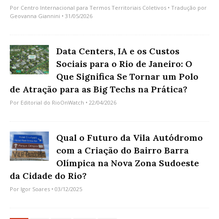
Por
Centro Internacional para Termos Territoriais Coletivos
• Tradução por
Geovanna Giannini
• 31/05/2026
Data Centers, IA e os Custos
Sociais para o Rio de Janeiro: O
Que Significa Se Tornar um Polo
de Atração para as Big Techs na Prática?
Por
Editorial do RioOnWatch
• 22/04/2026
Qual o Futuro da Vila Autódromo
com a Criação do Bairro Barra
Olímpica na Nova Zona Sudoeste
da Cidade do Rio?
Por
Igor Soares
• 03/12/2025