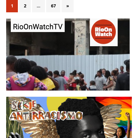
1
2
…
67
»