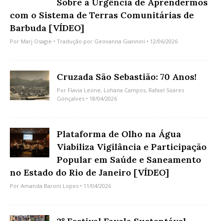
Sobre a Urgência de Aprendermos
com o Sistema de Terras Comunitárias de
Barbuda [VÍDEO]
Por
Marj Osagie
• Tradução por
Geovanna Giannini
• 12/06/2026
Cruzada São Sebastião: 70 Anos!
Por
Flavia Leone
,
Lohana Campos
,
Rafael Soares
Gonçalves
• 18/04/2026
Plataforma de Olho na Água
Viabiliza Vigilância e Participação
Popular em Saúde e Saneamento
no Estado do Rio de Janeiro [VÍDEO]
Por
Amanda Baroni Lopes
• 11/04/2026