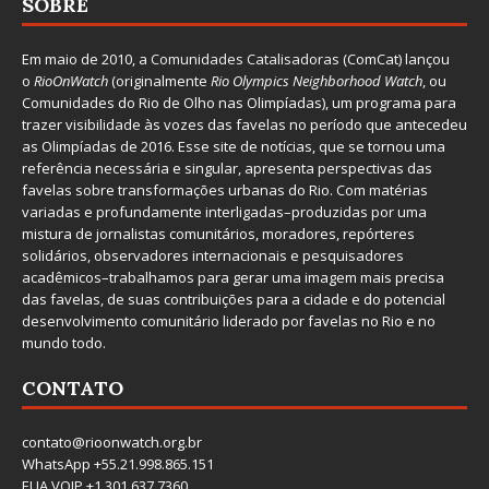
SOBRE
Em maio de 2010, a
Comunidades Catalisadoras
(ComCat) lançou
o
RioOnWatch
(originalmente
Ri
o Olympics Neighborhood Watch
, ou
Comunidades do Rio de Olho nas Olimpíadas), um programa para
trazer visibilidade às vozes das favelas no período que antecedeu
as Olimpíadas de 2016. Esse site de notícias, que se tornou uma
referência necessária e singular, apresenta perspectivas das
favelas sobre transformações urbanas do Rio. Com matérias
variadas e profundamente interligadas–produzidas por uma
mistura de jornalistas comunitários, moradores, repórteres
solidários, observadores internacionais e pesquisadores
acadêmicos–trabalhamos para gerar uma imagem mais precisa
das favelas, de suas contribuições para a cidade e do potencial
desenvolvimento comunitário liderado por favelas no Rio e no
mundo todo.
CONTATO
contato@rioonwatch.org.br
WhatsApp +55.21.998.865.151
EUA VOIP +1.301.637.7360