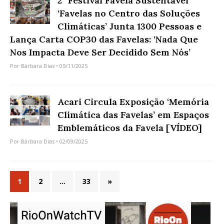
2º Festival Favela Sustentável
‘Favelas no Centro das Soluções
Climáticas’ Junta 1300 Pessoas e
Lança Carta COP30 das Favelas: ‘Nada Que
Nos Impacta Deve Ser Decidido Sem Nós’
Por
Bárbara Dias
• 05/11/2025
Acari Circula Exposição ‘Memória
Climática das Favelas’ em Espaços
Emblemáticos da Favela [VÍDEO]
Por
Bárbara Dias
• 02/09/2025
1
2
…
33
»