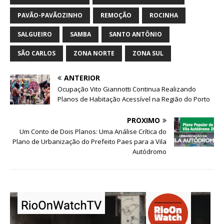
PAVÃO-PAVÃOZINHO
REMOÇÃO
ROCINHA
SALGUEIRO
SAMBA
SANTO ANTÔNIO
SÃO CARLOS
ZONA NORTE
ZONA SUL
ANTERIOR
Ocupação Vito Giannotti Continua Realizando
Planos de Habitação Acessível na Região do Porto
PRÓXIMO
Um Conto de Dois Planos: Uma Análise Crítica do
Plano de Urbanização do Prefeito Paes para a Vila
Autódromo