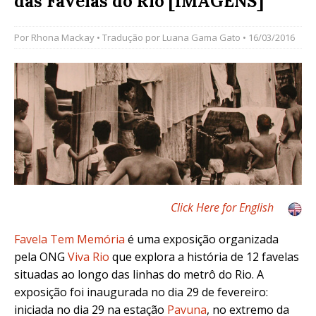
das Favelas do Rio [IMAGENS]
Por
Rhona Mackay
• Tradução por
Luana Gama Gato
• 16/03/2016
Click Here for English
Favela Tem Memória
é uma exposição organizada
pela ONG
Viva Rio
que explora a história de 12 favelas
situadas ao longo das linhas do metrô do Rio. A
exposição foi inaugurada no dia 29 de fevereiro:
iniciada no dia 29 na estação
Pavuna
, no extremo da