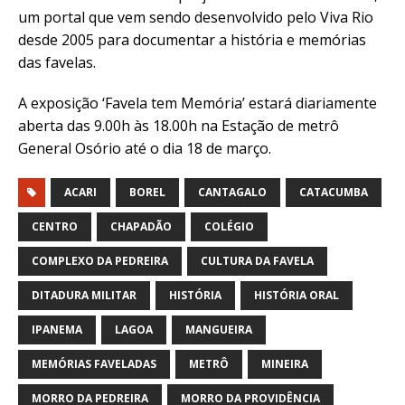
um portal que vem sendo desenvolvido pelo Viva Rio
desde 2005 para documentar a história e memórias
das favelas.
A exposição ‘Favela tem Memória’ estará diariamente
aberta das 9.00h às 18.00h na Estação de metrô
General Osório até o dia 18 de março.
ACARI
BOREL
CANTAGALO
CATACUMBA
CENTRO
CHAPADÃO
COLÉGIO
COMPLEXO DA PEDREIRA
CULTURA DA FAVELA
DITADURA MILITAR
HISTÓRIA
HISTÓRIA ORAL
IPANEMA
LAGOA
MANGUEIRA
MEMÓRIAS FAVELADAS
METRÔ
MINEIRA
MORRO DA PEDREIRA
MORRO DA PROVIDÊNCIA