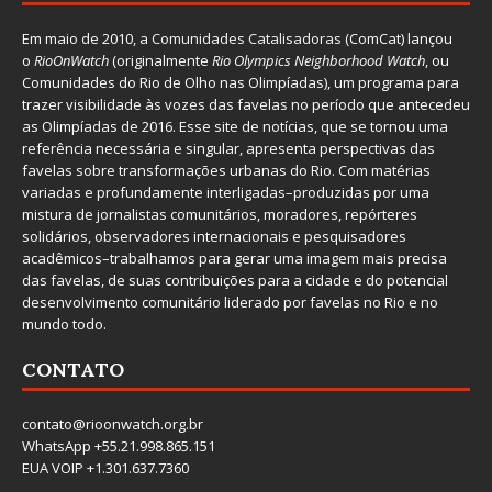
Em maio de 2010, a
Comunidades Catalisadoras
(ComCat) lançou
o
RioOnWatch
(originalmente
Ri
o Olympics Neighborhood Watch
, ou
Comunidades do Rio de Olho nas Olimpíadas), um programa para
trazer visibilidade às vozes das favelas no período que antecedeu
as Olimpíadas de 2016. Esse site de notícias, que se tornou uma
referência necessária e singular, apresenta perspectivas das
favelas sobre transformações urbanas do Rio. Com matérias
variadas e profundamente interligadas–produzidas por uma
mistura de jornalistas comunitários, moradores, repórteres
solidários, observadores internacionais e pesquisadores
acadêmicos–trabalhamos para gerar uma imagem mais precisa
das favelas, de suas contribuições para a cidade e do potencial
desenvolvimento comunitário liderado por favelas no Rio e no
mundo todo.
CONTATO
contato@rioonwatch.org.br
WhatsApp +55.21.998.865.151
EUA VOIP +1.301.637.7360