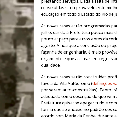
prestando serviços. Dada a falta de in
construí-las seria provavelmente melho
educação em todo o Estado do Rio de J
As novas casas estão programadas par
julho, dando à Prefeitura pouco mais d
pouco espaço para erros antes da ceri
agosto. Ainda que a conclusão do proj
façanha de engenharia, é mais prováv
orçamento e que as casas entregues a
qualidade.
As novas casas serão construídas prof
favela da Vila Autódromo (
definições v
por serem auto-construídas). Tanto i
adequado como descrição do que vem 
Prefeitura quisesse apagar tudo e com
forma que se encaixe no padrão dos c
acordo com Maria da Penha, durante as