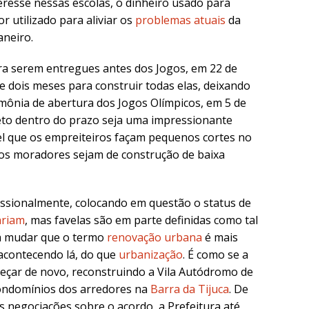
teresse nessas escolas, o dinheiro usado para
r utilizado para aliviar os
problemas atuais
da
aneiro.
a serem entregues antes dos Jogos, em 22 de
e dois meses para construir todas elas, deixando
mônia de abertura dos Jogos Olímpicos, em 5 de
eto dentro do prazo seja uma impressionante
el que os empreiteiros façam pequenos cortes no
os moradores sejam de construção de baixa
issionalmente, colocando em questão o status de
ariam
, mas favelas são em parte definidas como tal
rá mudar que o termo
renovação urbana
é mais
acontecendo lá, do que
urbanização
. É como se a
eçar de novo, reconstruindo a Vila Autódromo de
ondomínios dos arredores na
Barra da Tijuca
. De
 negociações sobre o acordo, a Prefeitura até