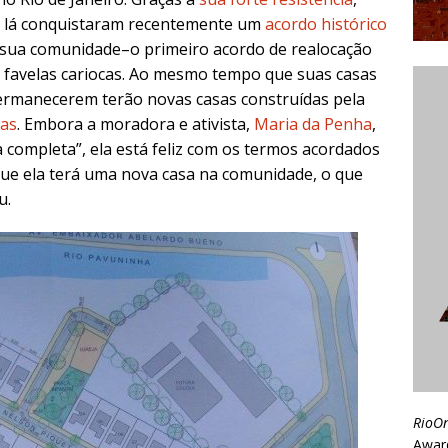
e lá conquistaram recentemente um
acordo histórico
sua comunidade–o primeiro acordo de realocação
s favelas cariocas. Ao mesmo tempo que suas casas
ermanecerem terão novas casas construídas pela
das
. Embora a moradora e ativista,
Maria da Penha
,
 completa”, ela está feliz com os termos acordados
 que ela terá uma nova casa na comunidade, o que
u.
RioO
Awar