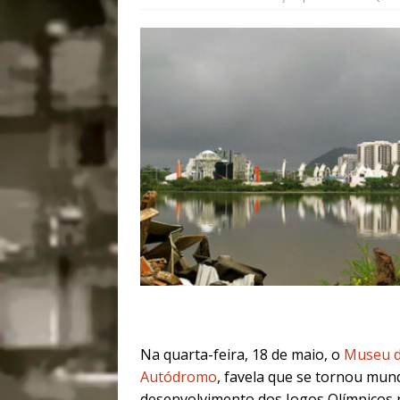
[ 28/07/2026 ]
Tu
#OLHONAMÍDIA
[ 27/07/2026 ]
Mu
Coletivos para P
em Suruí, Magé
[ 04/08/2026 ]
Tr
Passam para Con
#OLHONOLEGAD
Na quarta-feira, 18 de maio, o
Museu d
Autódromo
, favela que se tornou mun
desenvolvimento dos Jogos Olímpicos n