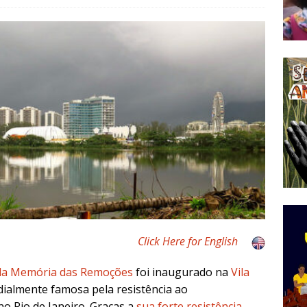
do Começou com uma Praça em Ramos [OPINIÃO]
tirão Agroecológico com os Povos das Águas Reúne
lantio e Inauguração da Feira da Praia do Remanso
COBERTURA DE EVENTOS
ens Fluminenses, Cronicamente Abandonados,
sórcio Nova Via Mobilidade 10 Anos Após Rio2016
O
Click Here for English
a Memória das Remoções
foi inaugurado na
Vila
dialmente famosa pela resistência ao
o Rio de Janeiro. Graças a
sua forte resistência
,