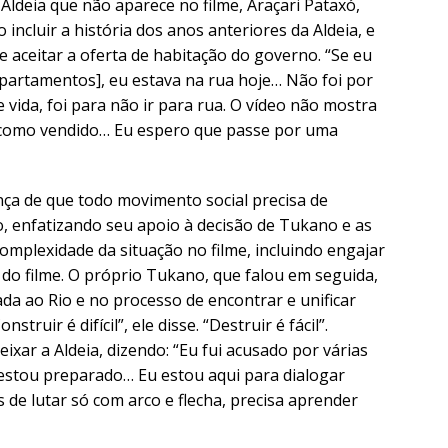
ldeia que não aparece no filme, Araçari Pataxó,
 incluir a história dos anos anteriores da Aldeia, e
 aceitar a oferta de habitação do governo. “Se eu
apartamentos], eu estava na rua hoje… Não foi por
 vida, foi para não ir para rua. O vídeo não mostra
o como vendido… Eu espero que passe por uma
ça de que todo movimento social precisa de
o, enfatizando seu apoio à decisão de Tukano e as
omplexidade da situação no filme, incluindo engajar
o do filme. O próprio Tukano, que falou em seguida,
ada ao Rio e no processo de encontrar e unificar
truir é difícil”, ele disse. “Destruir é fácil”.
ixar a Aldeia, dizendo: “Eu fui acusado por várias
 estou preparado… Eu estou aqui para dialogar
de lutar só com arco e flecha, precisa aprender