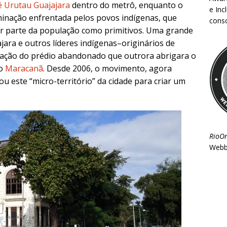
é Urutau Guajajara
dentro do metrô, enquanto o
e Inc
iminação enfrentada pelos povos indígenas, que
consc
r parte da população como primitivos. Uma grande
jara e outros líderes indígenas–originários de
ação do prédio abandonado que outrora abrigara o
do
Maracanã
. Desde 2006, o movimento, agora
 este “micro-território” da cidade para criar um
RioO
Webb