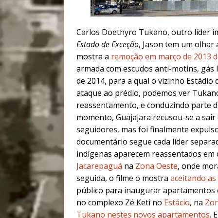
Carlos Doethyro Tukano, outro líder i
Estado de Exceção
, Jason tem um olhar 
mostra a
remoção em março de 2013 d
armada com escudos anti-motins, gás 
de 2014, para a qual o vizinho Estádi
ataque ao prédio, podemos ver Tukano 
reassentamento, e conduzindo parte do
momento, Guajajara recusou-se a sai
seguidores, mas foi finalmente expulso
documentário segue cada líder separa
indígenas aparecem reassentados em 
Jacarepaguá
na
Zona Oeste
, onde mor
seguida, o filme o mostra
aceitando as
público para inaugurar apartamentos
no complexo Zé Keti no
Estácio
, na
Zon
Tukano nestes novos apartamentos
. 