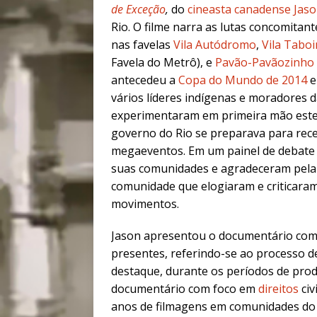
de Exceção
,
do
cineasta canadense Jas
Rio. O filme narra as lutas concomita
nas favelas
Vila Autódromo
,
Vila Tabo
Favela do Metrô), e
Pavão-Pavãozinho
antecedeu a
Copa do Mundo de 2014
vários líderes indígenas e moradores d
experimentaram em primeira mão este 
governo do Rio se preparava para rece
megaeventos.
Em um painel de debate 
suas comunidades e agradeceram pela 
comunidade que elogiaram e criticara
movimentos.
Jason apresentou o documentário como
presentes, referindo-se ao processo 
destaque, durante os períodos de prod
documentário com foco em
direitos
civ
anos de filmagens em comunidades do 