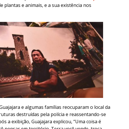
e plantas e animais, e a sua existência nos
.
 Guajajara e algumas famílias reocuparam o local da
ruturas destruídas pela polícia e reassentando-se
pós a exibição, Guajajara explicou, “Uma coisa é
ê pensar em território. Terra você vende, troca.