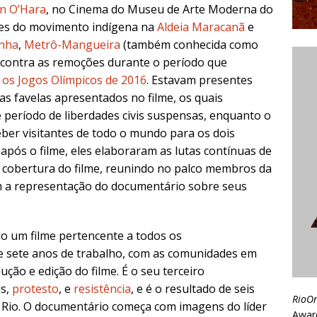
on O’Hara
,
no Cinema do Museu de Arte Moderna do
ntes do movimento indígena na
Aldeia Maracanã
e
inha
,
Metrô-Mangueira
(também conhecida como
contra as
remoções
durante o período que
e
os Jogos Olímpicos de 2016
.
Estavam presentes
as favelas apresentados no filme, os quais
período de liberdades civis suspensas, enquanto o
ber visitantes de todo o mundo para os dois
após o filme, eles elaboraram as lutas contínuas de
cobertura do filme, reunindo no palco membros da
m a representação do documentário sobre seus
 um filme pertencente a todos os
de sete anos de trabalho, com as comunidades em
ução e edição do filme.
É o seu terceiro
is,
protesto
, e
resistência
,
e é o resultado de seis
RioO
Rio. O documentário começa com imagens do líder
Awar