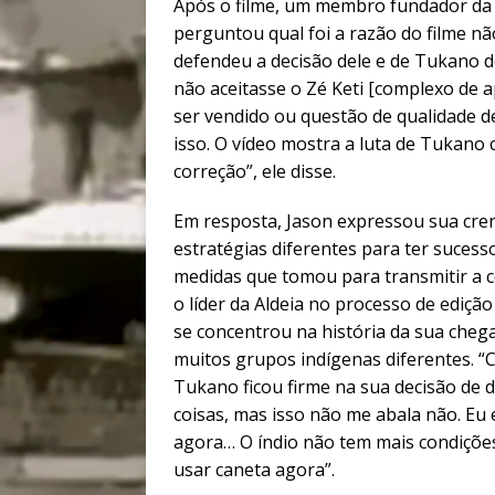
Após o filme, um membro fundador da A
perguntou qual foi a razão do filme não
defendeu a decisão dele e de Tukano de
não aceitasse o Zé Keti [complexo de 
ser vendido ou questão de qualidade de
isso. O vídeo mostra a luta de Tukan
correção”, ele disse.
Em resposta, Jason expressou sua cren
estratégias diferentes para ter sucess
medidas que tomou para transmitir a c
o líder da Aldeia no processo de ediçã
se concentrou n
a história da sua cheg
muitos grupos indígenas diferentes. “Cons
Tukano ficou firme na sua decisão de de
coisas, mas isso não me abala não. Eu
agora… O índio não tem mais condições 
usar caneta agora”.