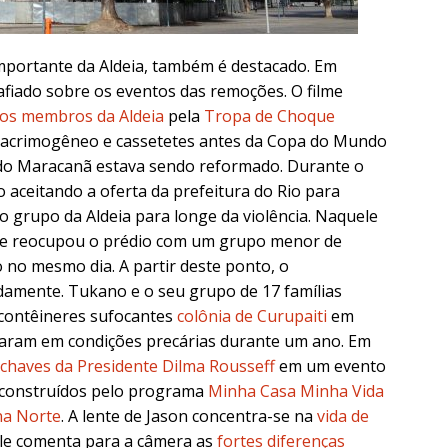
mportante da Aldeia, também é destacado. Em
afiado sobre os eventos das remoções. O filme
os membros da Aldeia
pela
Tropa de Choque
lacrimogêneo e cassetetes antes da Copa do Mundo
o do Maracanã estava sendo reformado. Durante o
aceitando a oferta da prefeitura do Rio para
 grupo da Aldeia para longe da violência. Naquele
r e reocupou o prédio com um grupo menor de
 no mesmo dia. A partir deste ponto, o
damente. Tukano e o seu grupo de 17 famílias
contêineres sufocantes
colônia de Curupaiti
em
aram em condições precárias durante um ano. Em
 chaves da Presidente Dilma Rousseff
em um evento
 construídos pelo programa
Minha Casa Minha Vida
a Norte
. A lente de Jason concentra-se na
vida de
Ele comenta para a câmera as
fortes diferenças