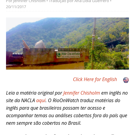
Por
Jennifer Chisholm
• Tradução por
Ana Lidia Guerrero
•
20/11/2017
Click Here for English
Leia a matéria original por
Jennifer Chisholm
em inglês no
site da NACLA
aqui
. O RioOnWatch traduz matérias do
inglês para que brasileiros possam ter acesso e
acompanhar temas ou análises cobertos fora do país que
nem sempre são cobertos no Brasil.