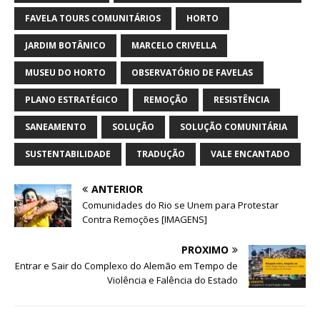
FAVELA TOURS COMUNITÁRIOS
HORTO
JARDIM BOTÂNICO
MARCELO CRIVELLA
MUSEU DO HORTO
OBSERVATÓRIO DE FAVELAS
PLANO ESTRATÉGICO
REMOÇÃO
RESISTÊNCIA
SANEAMENTO
SOLUÇÃO
SOLUÇÃO COMUNITÁRIA
SUSTENTABILIDADE
TRADUÇÃO
VALE ENCANTADO
ANTERIOR
Comunidades do Rio se Unem para Protestar
Contra Remoções [IMAGENS]
PRÓXIMO
Entrar e Sair do Complexo do Alemão em Tempo de
Violência e Falência do Estado