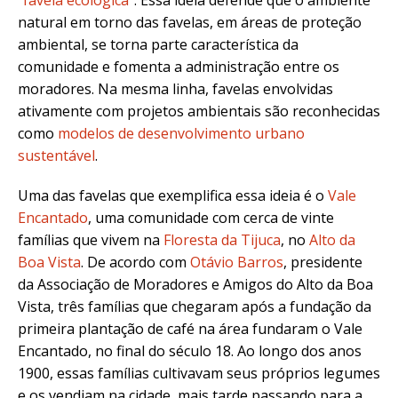
“
favela ecológica
”. Essa ideia defende que o ambiente
natural em torno das favelas, em áreas de proteção
ambiental, se torna parte característica da
comunidade e fomenta a administração entre os
moradores
.
Na mesma linha, favelas envolvidas
ativamente com projetos ambientais são reconhecidas
como
modelos de desenvolvimento urbano
sustentável
.
Uma das favelas que exemplifica essa ideia é o
Vale
Encantado
, uma comunidade com cerca de vinte
famílias que vivem na
Floresta da Tijuca
, no
Alto da
Boa Vista
. De acordo com
Otávio Barros
, presidente
da Associação de Moradores e Amigos do Alto da Boa
Vista, três famílias que chegaram após a fundação da
primeira plantação de café na área fundaram o Vale
Encantado, no final do século 18. Ao longo dos anos
1900, essas famílias cultivavam seus próprios legumes
e os vendiam na cidade, mais tarde passando para a