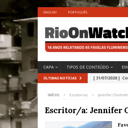
ENGLISH
PORTUGUÊS
CAPA
TIPOS DE CONTEÚDO
EI
[ 31/07/2026 ]
Co
ÚLTIMAS NOTÍCIAS
Impactos das En
INÍCIO
Escritor/as
Jennifer Chishol
[ 29/07/2026 ]
No
São o Cadinho e
Escritor/a:
Jennifer 
Precisamos’, Afi
Fav
Especial do IPCC