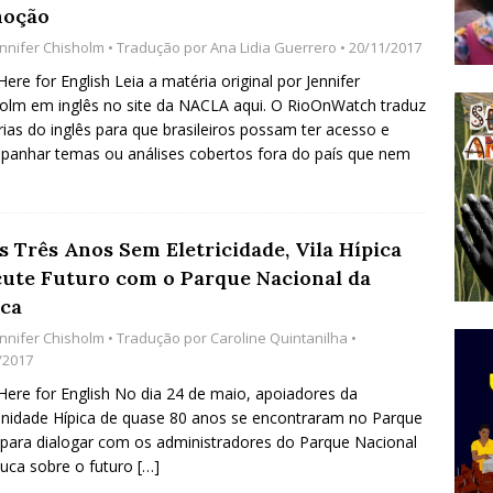
oção
do Começou com uma Praça em Ramos [OPINIÃO]
ennifer Chisholm
• Tradução por
Ana Lidia Guerrero
• 20/11/2017
 Here for English Leia a matéria original por Jennifer
olm em inglês no site da NACLA aqui. O RioOnWatch traduz
tirão Agroecológico com os Povos das Águas Reúne
ias do inglês para que brasileiros possam ter acesso e
lantio e Inauguração da Feira da Praia do Remanso
anhar temas ou análises cobertos fora do país que nem
COBERTURA DE EVENTOS
ens Fluminenses, Cronicamente Abandonados,
s Três Anos Sem Eletricidade, Vila Hípica
sórcio Nova Via Mobilidade 10 Anos Após Rio2016
cute Futuro com o Parque Nacional da
O
uca
ennifer Chisholm
• Tradução por
Caroline Quintanilha
•
/2017
 Here for English No dia 24 de maio, apoiadores da
idade Hípica de quase 80 anos se encontraram no Parque
para dialogar com os administradores do Parque Nacional
juca sobre o futuro
[…]