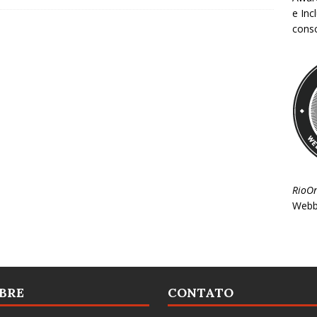
e Inc
consc
RioO
Webb
BRE
CONTATO