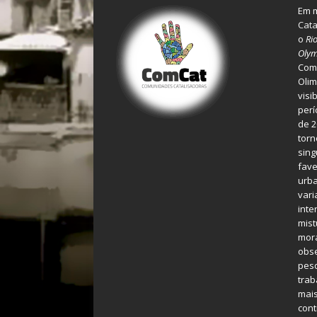
Em m
Cata
o
Ri
Olym
Comu
Olim
visi
perí
de 2
torn
sing
fave
urba
var
inte
mist
mora
obse
pes
tra
mais
cont