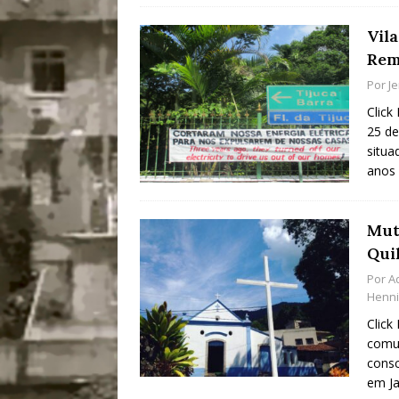
Vila
Rem
Por
J
Click
25 de
situa
anos 
Mut
Qui
Por
A
Henn
Click
comun
consc
em J