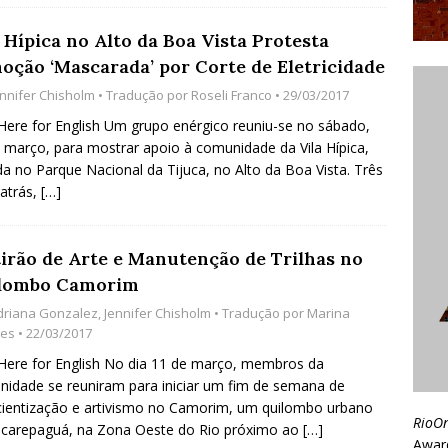
 Hípica no Alto da Boa Vista Protesta
oção ‘Mascarada’ por Corte de Eletricidade
ennifer Chisholm
• Tradução por
Roseli Franco
• 29/03/2017
 Here for English Um grupo enérgico reuniu-se no sábado,
 março, para mostrar apoio à comunidade da Vila Hípica,
da no Parque Nacional da Tijuca, no Alto da Boa Vista. Três
atrás,
[…]
irão de Arte e Manutenção de Trilhas no
lombo Camorim
driana Gonzalez
,
Jennifer Chisholm
• Tradução por
Marina
ies
• 22/03/2017
 Here for English No dia 11 de março, membros da
idade se reuniram para iniciar um fim de semana de
ientização e artivismo no Camorim, um quilombo urbano
RioO
acarepaguá, na Zona Oeste do Rio próximo ao
[…]
Awar