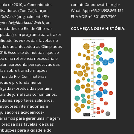
aio de 2010, a
Comunidades
contato@rioonwatch.org.br
lisadoras
(ComCat) lançou
WhatsApp +55.21.998.865.151
oOnWatch
(originalmente
Ri
o
EUA VOIP +1.301.637.7360
pics Neighborhood Watch
, ou
nidades do Rio de Olho nas
CONHEÇA NOSSA HISTÓRIA:
píadas), um programa para trazer
bilidade às vozes das favelas no
odo que antecedeu as Olimpíadas
016. Esse site de notícias, que se
ou uma referência necessária e
ular, apresenta perspectivas das
las sobre transformações
nas do Rio. Com matérias
iadas e profundamente
rligadas–produzidas por uma
ura de jornalistas comunitários,
dores, repórteres solidários,
rvadores internacionais e
quisadores acadêmicos–
balhamos para gerar uma imagem
 precisa das favelas, de suas
ribuições para a cidade e do