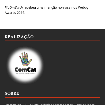
RioOnWatch
recebeu uma menção honrosa nos
Webby
Awards 2016
.
REALIZAÇÃO
SOBRE
Em maio de 2010, a
Comunidades Catalisadoras
(ComCat) lançou