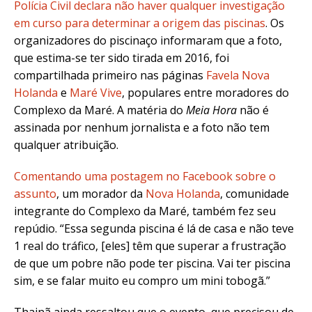
Polícia Civil declara não haver qualquer investigação
em curso para determinar a origem das piscinas
. Os
organizadores do piscinaço informaram que a foto,
que estima-se ter sido tirada em 2016, foi
compartilhada primeiro nas páginas
Favela Nova
Holanda
e
Maré Vive
, populares entre moradores do
Complexo da Maré. A matéria do
Meia Hora
não é
assinada por nenhum jornalista e a foto não tem
qualquer atribuição.
Comentando uma postagem no Facebook sobre o
assunto
, um morador da
Nova Holanda
, comunidade
integrante do Complexo da Maré, também fez seu
repúdio. “Essa segunda piscina é lá de casa e não teve
1 real do tráfico, [eles] têm que superar a frustração
de que um pobre não pode ter piscina. Vai ter piscina
sim, e se falar muito eu compro um mini tobogã.”
Thainã ainda ressaltou que o evento, que precisou de