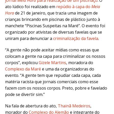
jornal
Meia Hora
para realização de um piscinaço
. O
ato lúdico foi realizado em
repúdio à capa do
Meia
Hora
de 21 de janeiro, que trazia uma imagem de
crianças brincando em piscinas de plástico junto à
manchete “Piscinas Suspeitas na Maré”. O evento foi
organizado por ativistas de diversas favelas que se
uniram para denunciar a
criminalização da favela
.
“A gente não pode aceitar mídias como essas que
colocam a gente na capa para criminalizar os nossos
corpos”, explicou
Gizele Martins
, moradora do
Complexo da Maré
e uma da organizadoras do
evento. “A gente tem que repudiar cada capa, cada
matéria racista que jornais comerciais como esse
fazem com os nossos corpos. Preto, pobre e favelado
pode se divertir sim.”
Na fala de abertura do ato,
Thainã Medeiros
,
morador do
Complexo do Alemão
e integrante do