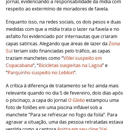
jornal, evidenciando a responsabilidade da mídia com
respeito ao extermínio de moradores de favela.
Enquanto isso, na redes sociais, os dois pesos e duas
medidas com que a mídia trata o lazer na favela e no
asfalto foi evidenciado por internautas que criaram
capas satíricas. Alegando que áreas de lazer da
Zona
Sul
teriam sido financiadas pelo tráfico, as capas
traziam manchetes como “
Vôlei suspeito em
Copacabana
“, “
Bicicletas suspeitas na Lagoa
” e
“
Parquinho suspeito no Leblon
“.
A crítica à diferença de tratamento se fez ainda mais
relevante quando no dia 5 de fevereiro, dois dias após
o piscinaço, a capa do jornal
O Globo
estampou uma
foto de foliões em uma piscina inflável sob a
manchete “Para se refrescar no fogo da folia”. Para
agravar a situação, uma das pessoa retratadas estava
vestida como a cantora
Anitta em seu clipe ‘Vai