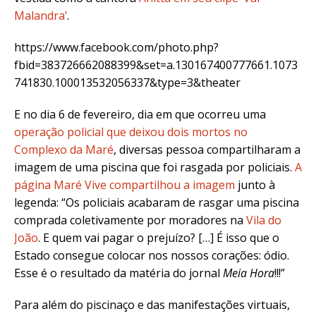
Malandra’
.
https://www.facebook.com/photo.php?
fbid=383726662088399&set=a.130167400777661.1073
741830.100013532056337&type=3&theater
E no dia 6 de fevereiro, dia em que ocorreu uma
operação policial que deixou dois mortos no
Complexo da Maré
, diversas pessoa compartilharam a
imagem de uma piscina que foi rasgada por policiais.
A
página Maré Vive compartilhou a imagem
junto à
legenda: “Os policiais acabaram de rasgar uma piscina
comprada coletivamente por moradores na
Vila do
João
. E quem vai pagar o prejuízo? […] É isso que o
Estado consegue colocar nos nossos corações: ódio.
Esse é o resultado da matéria do jornal
Meia Hora
!!!”
Para além do piscinaço e das manifestações virtuais,