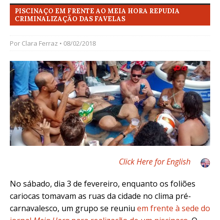
PISCINAÇO EM FRENTE AO MEIA HORA REPUDIA
CRIMINALIZAÇÃO DAS FAVELAS
Por
Clara Ferraz
• 08/02/2018
Click Here for English
No sábado, dia 3 de fevereiro, enquanto os foliões
cariocas tomavam as ruas da cidade no clima pré-
carnavalesco, um grupo se reuniu
em frente à sede do