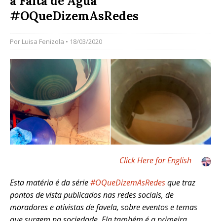
à Falta de Água
#OQueDizemAsRedes
Por
Luisa Fenizola
• 18/03/2020
Click Here for English
Esta matéria é da série
#OQueDizemAsRedes
que traz
pontos de vista publicados nas redes sociais, de
moradores e ativistas de favela, sobre eventos e temas
que surgem na sociedade
.
Ela também é a primeira