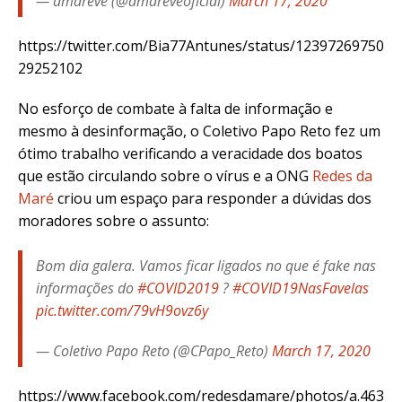
— amarévê (@amareveoficial)
March 17, 2020
https://twitter.com/Bia77Antunes/status/12397269750
29252102
No esforço de combate à falta de informação e
mesmo à desinformação, o Coletivo Papo Reto fez um
ótimo trabalho verificando a veracidade dos boatos
que estão circulando sobre o vírus e a ONG
Redes da
Maré
criou um espaço para responder a dúvidas dos
moradores sobre o assunto:
Bom dia galera. Vamos ficar ligados no que é fake nas
informações do
#COVID2019
?
#COVID19NasFavelas
pic.twitter.com/79vH9ovz6y
— Coletivo Papo Reto (@CPapo_Reto)
March 17, 2020
https://www.facebook.com/redesdamare/photos/a.463