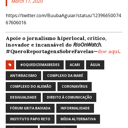
March 17, 2020
https://twitter.com/BuubaAguiar/status/12396650074
67606016
Apoie o jornalismo hiperlocal, crítico,
RioOnWatch
inovador e incansável do
.
#QueroReportagensSobreFavelas—
doe aqui
.
#OQUEDIZEMASREDES
ACARI
ÁGUA
ANTIRRACISMO
COMPLEXO DA MARÉ
COMPLEXO DO ALEMÃO
CORONAVÍRUS
DESIGUALDADE
DIREITO À COMUNICAÇÃO
FÓRUM GRITA BAIXADA
INFORMALIDADE
INSTITUTO PAPO RETO
MÍDIA ALTERNATIVA