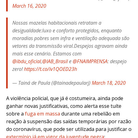
March 16, 2020
Nossas mazelas habitacionais retratam a
desigualdade:luxo e conforto protegidos, enquanto
moradias pobres sem infra e ventilação adequada são
vetores da transmissão viral.Despejos agravam ainda
mais esse cenário. Estamos com
@ibdu_oficial
,
@IAB_Brasil
e
@FNAIMPRENSA
: despejo
zero!
https://t.co/iv1QOED23h
— Tainá de Paula (@tainadepaularj)
March 18, 2020
A violência policial, que já é costumeira, ainda pode
ganhar novas justificativas, como alerta esse tuíte
sobre a
fuga em massa
durante uma rebelião em
reação à suspensão das saídas temporárias por razão
do coronavírus, que pode ser utilizada para justificar o
extermínio já em vigor da juventude negra
: