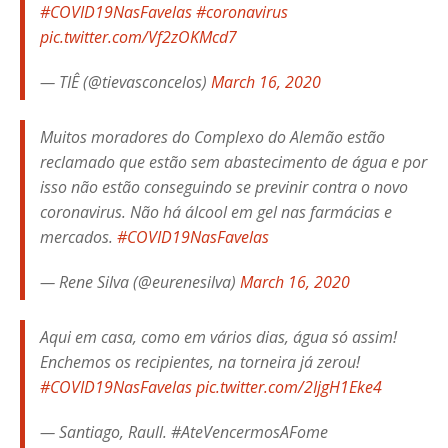
#COVID19NasFavelas
#coronavirus
pic.twitter.com/Vf2zOKMcd7
— TIÊ (@tievasconcelos)
March 16, 2020
Muitos moradores do Complexo do Alemão estão
reclamado que estão sem abastecimento de água e por
isso não estão conseguindo se previnir contra o novo
coronavirus. Não há álcool em gel nas farmácias e
mercados.
#COVID19NasFavelas
— Rene Silva (@eurenesilva)
March 16, 2020
Aqui em casa, como em vários dias, água só assim!
Enchemos os recipientes, na torneira já zerou!
#COVID19NasFavelas
pic.twitter.com/2IjgH1Eke4
— Santiago, Raull. #AteVencermosAFome