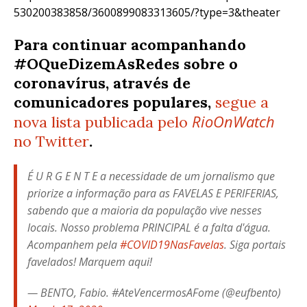
530200383858/3600899083313605/?type=3&theater
Para continuar acompanhando
#OQueDizemAsRedes sobre o
coronavírus, através de
comunicadores populares,
segue a
RioOnWatch
nova lista publicada pelo
no Twitter
.
É U R G E N T E a necessidade de um jornalismo que
priorize a informação para as FAVELAS E PERIFERIAS,
sabendo que a maioria da população vive nesses
locais. Nosso problema PRINCIPAL é a falta d'água.
Acompanhem pela
#COVID19NasFavelas
. Siga portais
favelados! Marquem aqui!
— BENTO, Fabio. #AteVencermosAFome (@eufbento)