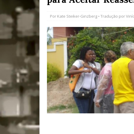
[ 27/07/2026 ]
Mu
Por
Kate Steiker-Ginzberg
• Tradução por
Viní
Coletivos para P
em Suruí, Magé
[ 04/08/2026 ]
Tr
Passam para Con
#OLHONOLEGAD
[ 31/07/2026 ]
Co
Impactos das En