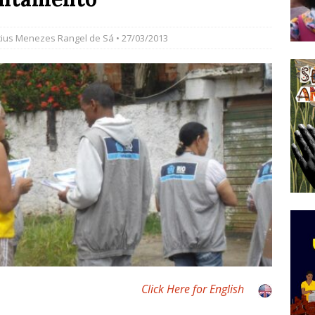
tirão Agroecológico com os Povos das Águas Reúne
cius Menezes Rangel de Sá
• 27/03/2013
lantio e Inauguração da Feira da Praia do Remanso
COBERTURA DE EVENTOS
ens Fluminenses, Cronicamente Abandonados,
sórcio Nova Via Mobilidade 10 Anos Após Rio2016
O
mplexo de Acari Lança Pesquisa Pioneira sobre
chentes na Comunidade
DADOS E PESQUISA
Click Here for English