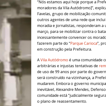
“Nós estamos aqui hoje porque a Prefe
moradores da Vila Autódromo]”, explic
Favelas, grupo de mobilização comunitá
outros agentes de uma rede que inclui
moradia e jornalistas, responderam a 
março, para se mobilizar contra o bat
incessantemente convencer os morado
fazerem parte do “
Parque Carioca
”, p
em construção pela Prefeitura.
A
Vila Autódromo
é uma comunidade co
arbitrárias e injustas tentativas de
rem
de uso de 99 anos por parte do gover
será construído na vizinhança, a Prefe
mudarem. Embora o governo municipal
inevitável, Alexandre Mendes, Defensor
comunidade está “judicialmente segura
o plano de reassentamento.