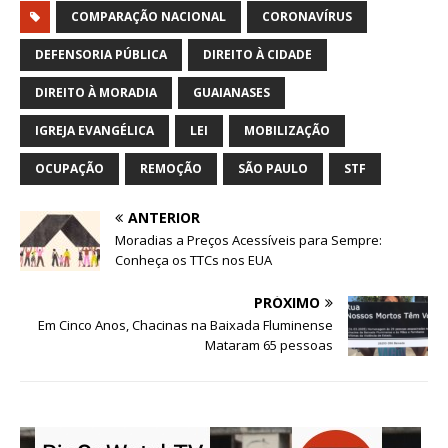
COMPARAÇÃO NACIONAL
CORONAVÍRUS
DEFENSORIA PÚBLICA
DIREITO À CIDADE
DIREITO À MORADIA
GUAIANASES
IGREJA EVANGÉLICA
LEI
MOBILIZAÇÃO
OCUPAÇÃO
REMOÇÃO
SÃO PAULO
STF
ANTERIOR
Moradias a Preços Acessíveis para Sempre:
Conheça os TTCs nos EUA
PRÓXIMO
Em Cinco Anos, Chacinas na Baixada Fluminense
Mataram 65 pessoas