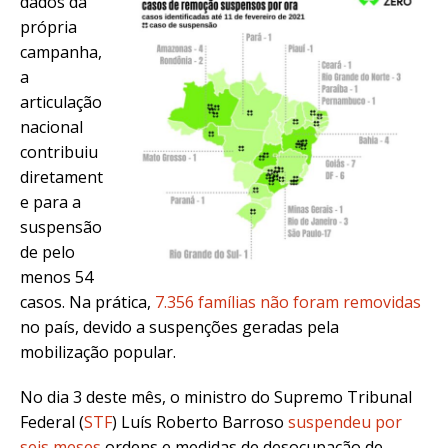
dados da
própria
campanha,
a
articulação
nacional
contribuiu
diretament
e para a
suspensão
de pelo
menos 54
casos. Na prática,
7.356 famílias não foram removidas
no país, devido a suspenções geradas pela
mobilização popular.
No dia 3 deste mês, o ministro do Supremo Tribunal
Federal (
STF
) Luís Roberto Barroso
suspendeu por
seis meses
ordens e medidas de desocupação de