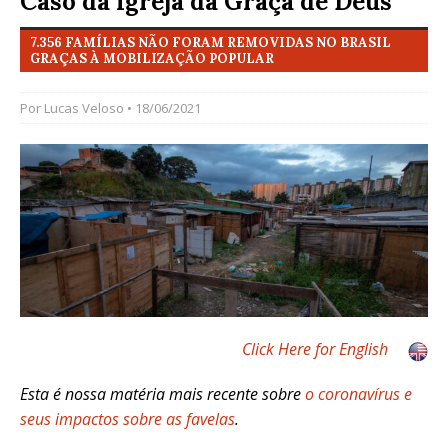
Caso da Igreja da Graça de Deus
7.356 FAMÍLIAS NÃO FORAM REMOVIDAS NO BRASIL
GRAÇAS À MOBILIZAÇÃO POPULAR
Por
Lucas Veloso
• 18/06/2021
Click Here for English
Esta é nossa matéria mais recente sobre
o coronavírus e
seus impactos sobre as favelas
.