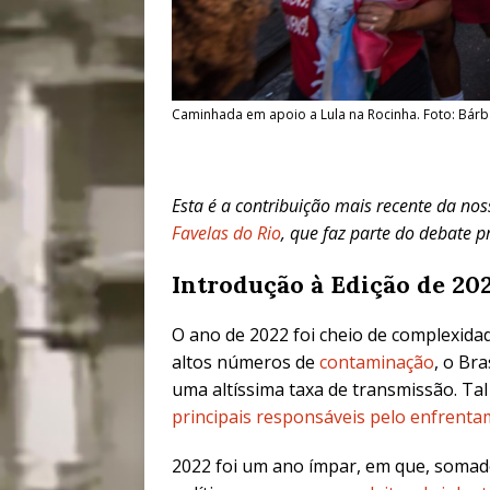
Caminhada em apoio a Lula na Rocinha. Foto: Bár
Esta é a contribuição mais recente da no
Favelas do Rio
,
que faz parte do debate 
Introdução à Edição de 20
O ano de 2022 foi cheio de complexida
altos números de
contaminação
, o Br
uma altíssima taxa de transmissão. Ta
principais responsáveis pelo enfrent
2022 foi um ano ímpar, em que, somad