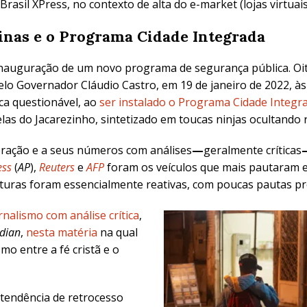
rasil XPress, no contexto de alta do e-market (lojas virtuai
inas e o Programa Cidade Integrada
a inauguração de um novo programa de segurança pública. O
elo Governador Cláudio Castro
, em 19 de janeiro de 2022, à
ica questionável, ao
ser instalado o Programa Cidade Integr
as do Jacarezinho, sintetizado em toucas ninjas ocultando r
eração e a seus números com análises
—
geralmente críticas
ess
(
AP
)
,
Reuters
e
AFP
foram os veículos que mais pautaram 
rturas foram essencialmente reativas, com poucas pautas pro
nalismo com análise crítica
,
dian
,
nesta matéria
na qual
smo entre a fé cristã e o
tendência de retrocesso