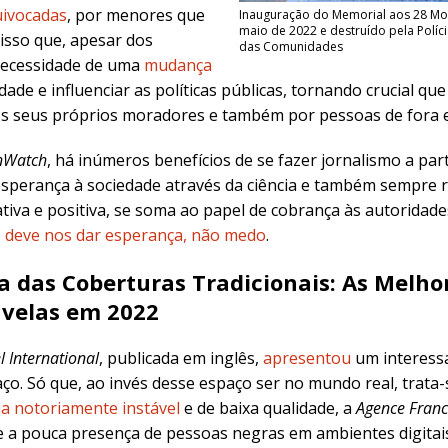
uivocadas
, por menores que
Inauguração do Memorial aos 28 Mor
maio de 2022 e destruído pela Políci
isso que, apesar dos
das Comunidades
 necessidade de uma
mudança
ade e influenciar as políticas públicas, tornando crucial qu
los seus próprios moradores e também por pessoas de fora 
nWatch
, há inúmeros benefícios de se fazer jornalismo a part
sperança à sociedade através da ciência e também sempre r
iva e positiva, se soma ao papel de cobrança às autoridade
o deve nos dar esperança, não medo
.
a das Coberturas Tradicionais: As Melho
avelas em 2022
l International
, publicada em inglês,
apresentou
um interess
o. Só que, ao invés desse espaço ser no mundo real, trata-
eja notoriamente instável
e de baixa qualidade, a
Agence Franc
 a pouca presença de pessoas negras em ambientes digitais