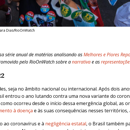
bara Dias/RioOnWatch
ssa série anual de matérias analisando as
Melhores e Piores Repo
promovido pelo RioOnWatch sobre a
narrativa
e as
representaçõe
22
des, seja no âmbito nacional ou internacional. Após dois a
asil entrou o ano lutando contra uma nova variante do coron
l como ocorreu desde o início dessa emergência global, as 
amento à doença
e às suas consequências nesses territórios,
o ao coronavírus e à
negligência estatal
, o Brasil também p