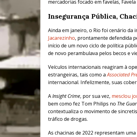
mercadorias focado em favelas, Favela B
Insegurança Pública, Chac
Ainda em janeiro, o Rio foi cenário d
Jacarezinho
, prontamente
defendida p
início de um novo ciclo de política públ
de novo perambulava pelos becos e viel
Veículos internacionais reagiram à op
estrangeiras, tais como a
Associated Pr
internacional. Infelizmente, suas cobe
A
Insight Crime
, por sua vez,
mesclou jor
bem como fez Tom Philips no
The Guar
contextualiza o movimento de
sincreti
tráfico de drogas
.
As chacinas de 2022 representam uma 