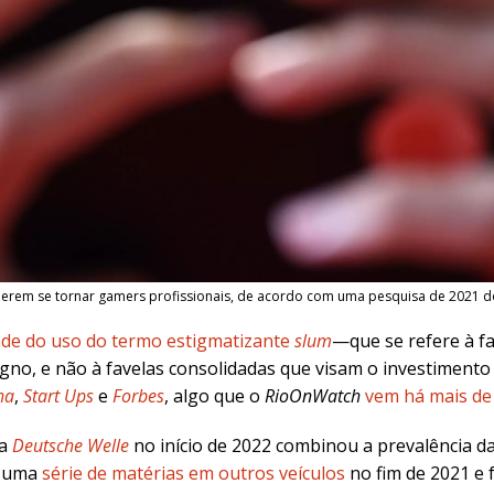
rem se tornar gamers profissionais, de acordo com uma pesquisa de 2021 do In
ade do uso do termo estigmatizante
slum
—que se refere à fa
o, e não à favelas consolidadas que visam o investimento
ha
,
Start Ups
e
Forbes
, algo que o
RioOnWatch
vem há mais de
da
Deutsche Welle
no início de 2022 combinou a prevalência da
u uma
série de matérias em outros veículos
no fim de 2021 e 